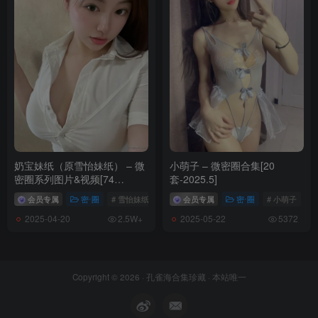
[1.17]
Natsuko夏夏子 – NO.065 紫罗兰[43P-5V-409.7M]
[1.16]
Natsuko夏夏子 – NO.064 FGO 源赖光 僵尸同人[51P-409.7M]
Natsuko夏夏子 – NO.063 缪斯[86P-1V-925.4M]
奶宝妹纸（原雪怡妹纸） – 微
小萌子 – 微密圈合集[20
密圈系列图片&视频[74
套-2025.5]
[1.15]
套-2025.4]
会员专属
密⋅圈
# 雪怡妹纸
# 奶宝妹纸
会员专属
# 奶宝妹纸微密圈
密⋅圈
# 小萌子
#
Natsuko夏夏子 – NO.062 崩坏：星穹铁道 卡芙卡睡衣[34P-6V-
2025-04-20
2025-05-22
2.5W+
5372
377.2M]
Natsuko夏夏子 – NO.061 Nikke胜利女神 普丽瓦蒂[64P-475.1M]
Copyright © 2026 ·
孔雀海合集珍藏
· 本站唯一
[1.14]