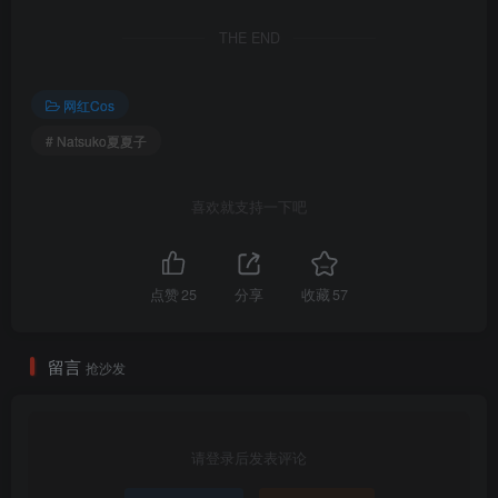
[12.26]
THE END
Natsuko夏夏子 – NO.087 碧蓝航线 翔鹤赛车服[30P-219.1M]
[11.30]
网红Cos
Natsuko夏夏子 – NO.086 崩坏·星穹铁道 卡芙卡 朋克同人[60P-895M]
# Natsuko夏夏子
[10.24]
喜欢就支持一下吧
Natsuko夏夏子 – NO.085 黑丝女仆[49P-1V-556.7M]✦自购✦
[10.17]
点赞
25
分享
收藏
57
Natsuko夏夏子 – NO.084 碧蓝航线 镇海旗袍[76P-498M]
[10.15]
留言
抢沙发
Natsuko夏夏子 – NO.083 Black Butterfly[63P-264.4M]
[10.14]
请登录后发表评论
Natsuko夏夏子 – NO.082 赤城 朝凰来仪[50P-1V-563.1M]✦自购✦