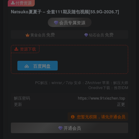
付费资源
[3.5]
Natsuko夏夏子 – 全套111期及随包视频[55.9G-2026.7]
Natsuko夏夏子 – NO.092 GQuuuuuuX 玛秋 [74P-301MB]
会员专属资源
[2.25]
免费
免费
黄金会员
钻石会员
Natsuko夏夏子 – NO.091 灰姑娘水晶公主Cinderella（NIKKE The
Goddess of Victory）[97P-394M]
资源下载
[2.5]
百度网盘
Natsuko夏夏子 – NO.090 NIKKE 爱德·特工兔女郎[86P-4V-643.7M]
PC解压：winrar／7zip 安卓：ZArchiver 苹果：解压大师
[2.3]
Onedive下载：推荐IDM
Natsuko夏夏子 – NO.089 蔚蓝档案 调月莉音礼服[72P-1V-722.3M]
解压密码
https://www.91xiezhen.top
更新
正更
[2026.1.7]
您暂无权限，请先开通会员
Natsuko夏夏子 – NO.088 &星澜是澜澜叫澜妹呀 蔚蓝档案 飞鸟马时
一之濑明日奈[67P-331.6M]
开通会员