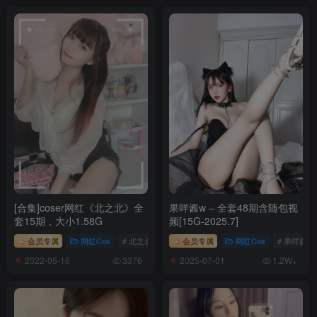
Natsuko夏夏子 – NO.070 一之濑明日奈女仆同人 [70P5V-465MB]
[1.28]
Natsuko夏夏子 – NO.070 蔚蓝档案 一之濑明日奈女仆同人[70P-
347.1M]
[1.25]
Natsuko夏夏子 – NO.069 小春日和[51P-1V-760.9M]
[1.23]
Natsuko夏夏子 – NO.068 白天蛾[61P-494.4M]
[合集]coser网红《北之北》全
果咩酱w – 全套48期含随包视
套15期，大小1.58G
频[15G-2025.7]
[1.22]
会员专属
网红Cos
# 北之北
会员专属
网红Cos
# 果咩酱w
Natsuko夏夏子 – NO.066 女神异闻录 高卷杏[50P-351M]
2022-05-16
2025-07-01
3376
1.2W+
[1.18]
Natsuko夏夏子 – NO.067 黑蝴蝶[62P-1V-751.5M]