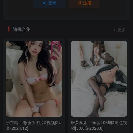
登录
注册
[10.11]
Natsuko夏夏子 – NO.081 碧蓝航线 大山巫女兔[70P-414.9M]
随机合集
更多
[8.14]
Natsuko夏夏子 – NO.080 玉桂狗内衣[32P-42.4M]
[7.7]
Natsuko夏夏子 – NO.079 停云 [112P-835M]
[7.5]
Natsuko夏夏子 – NO.078 建武 [90P-186M]
[5.28]
Natsuko夏夏子 – NO.077 间谍过家家 约尔[64P-409.1M]
于芷晴 – 微密圈图片&视频[24
轩萧学姐 – 全套106期&随包视
[4.1]
套-2024.12]
频[50.8G-2026.8]
Natsuko夏夏子 – NO.076 の限界寝取Y交01-豪华版[131P-1.17G]