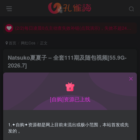
(2/2)每日凌晨0点主动查失效补链(点我演示)，失效不超24小时，
(1/2)永久发布，备用网址点这：kongque.org，点我（原域名失效）！
(2/2)每日凌晨0点主动查失效补链(点我演示)，失效不超24小时，
(1/2)永久发布，备用网址点这：kongque.org，点我（原域名失效）！
首页
网红Cos
正文
Natsuko夏夏子 – 全套111期及随包视频[55.9G-
2026.7]
孔雀海
关注
2026-07-17更新
0
3.9W+
25
[自购]资源已上线
Natsuko夏夏子，别名：你夏夏，来自江苏的性感御姐
coser，韵味十足。
1.✦自购✦资源都是网上目前未流出或极小范围，本站首发或先
发的 。
合集目录在预览图下面