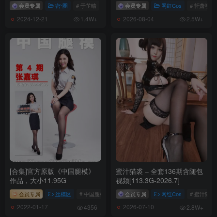
会员专属
密⋅圈
# 于芷晴
会员专属
网红Cos
# 轩萧学姐
2024-12-21
2026-08-04
1.4W+
2.5W+
[3.29]
Natsuko夏夏子 – NO.075 碎花围裙[55P-423.8M]
[3.27]
Natsuko夏夏子 – NO.074 玛奇玛护士 [72P-563MB]
[3.17]
Natsuko夏夏子 – NO.073 黑神话悟空 萍萍[76P-650.7M]
[3.3]
Natsuko夏夏子 – NO.072 崩坏：星穹铁道 阮梅[76P-547.1M]
[合集]官方原版《中国腿模》
蜜汁猫裘 – 全套136期含随包
[2.3]
作品，大小11.95G
视频[113.3G-2026.7]
Natsuko夏夏子 – NO.071 碧蓝航线 阿尔比恩旗袍[52P-452.8M]
会员专属
丝模区
# 中国腿模
会员专属
网红Cos
# 蜜汁猫裘
2022-01-17
2026-07-10
4356
2.8W+
[2.2]