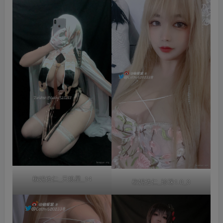
椒妮佐仁_天狼星_14
椒妮佐仁_珍珠1.0_3