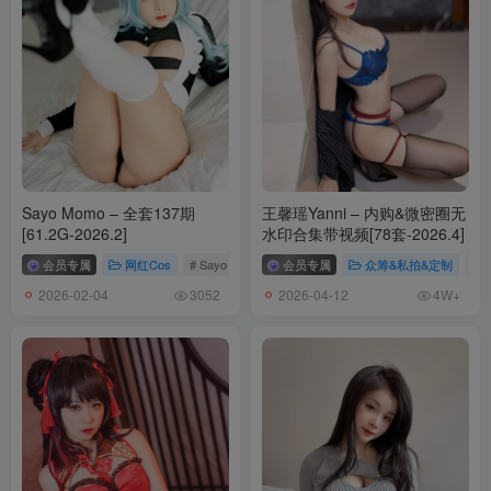
Sayo Momo – 全套137期
王馨瑶Yanni – 内购&微密圈无
[61.2G-2026.2]
水印合集带视频[78套-2026.4]
会员专属
网红Cos
# Sayo Momo
会员专属
众筹&私拍&定制
# 
2026-02-04
2026-04-12
3052
4W+