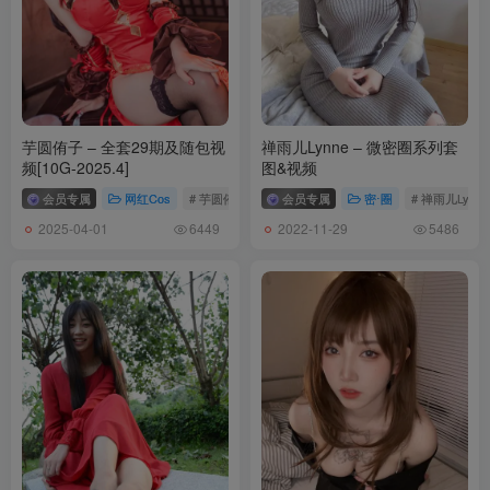
芋圆侑子 – 全套29期及随包视
禅雨儿Lynne – 微密圈系列套
频[10G-2025.4]
图&视频
会员专属
网红Cos
# 芋圆侑子
会员专属
密⋅圈
# 禅雨儿Lynne
2025-04-01
2022-11-29
6449
5486