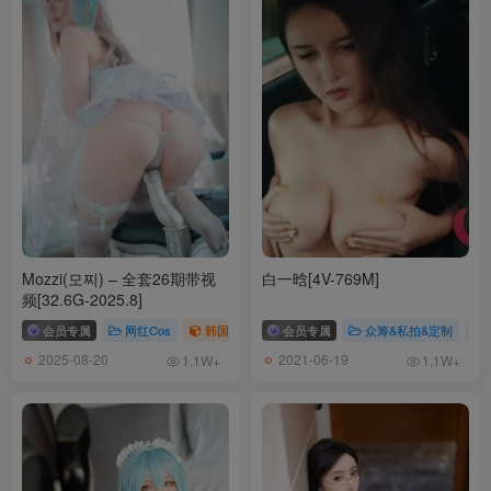
Mozzi(모찌) – 全套26期带视
白一晗[4V-769M]
频[32.6G-2025.8]
会员专属
网红Cos
韩国（korea）
会员专属
# Mozzi(모찌)
众筹&私拍&定制
# c
2025-08-20
2021-06-19
1.1W+
1.1W+