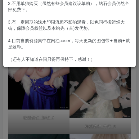
2.不用单独购买（虽然有些会员建议设单购），钻石会员仍然全
部免费下。
3.有一定周期的浅水印限流但不影响观看，以免同行搬运烂大
街，保障会员权益以及本站先（首)发优势。
4.目前自购资源集中在网红coser，每天更新的图包带✦自购✦就
是这种。
（还有人不知道在问只得再保持下，感谢！）
椒妮佐仁_加贺_8
椒妮佐仁_牛娘_5