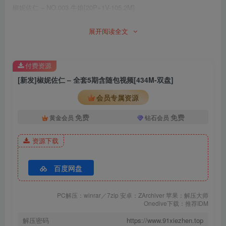
椒妮佐仁 – NO.003 牛娘[20P+1V-105.2M]
椒妮佐仁 – NO.002 加贺[16P+1V-50.7M]
展开阅读全文
椒妮佐仁 – NO.001 大凤[13P+1V-34.2M]
付费资源
[新发]椒妮佐仁 – 全套5期含随包视频[434M-双盘]
会员专属资源
免费
免费
黄金会员
钻石会员
资源下载
百度网盘
PC解压：winrar／7zip 安卓：ZArchiver 苹果：解压大师
Onedive下载：推荐IDM
解压密码
https://www.91xiezhen.top