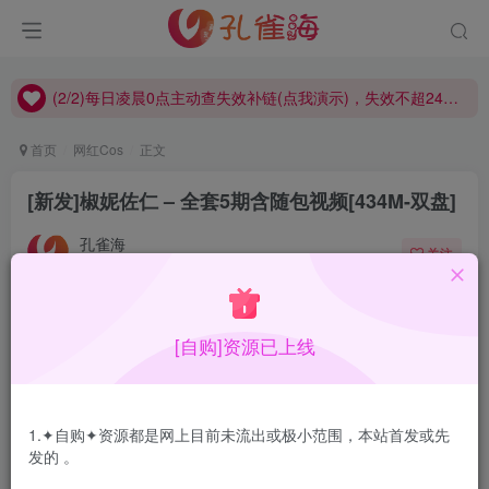
(2/2)每日凌晨0点主动查失效补链(点我演示)，失效不超24小时，
(1/2)永久发布，备用网址点这：kongque.org，点我（原域名失效）！
(2/2)每日凌晨0点主动查失效补链(点我演示)，失效不超24小时，
(1/2)永久发布，备用网址点这：kongque.org，点我（原域名失效）！
首页
网红Cos
正文
[新发]椒妮佐仁 – 全套5期含随包视频[434M-双盘]
孔雀海
关注
2022-12-14更新
1
5904
20
[自购]资源已上线
椒妮佐仁，最新围脖：椒盐酱虾仁，一位“负重前行”的妹
子，与阿寨寨同样的体型，两人也是很好的朋友，还是要说
一声，真是“大”啊。
1.✦自购✦资源都是网上目前未流出或极小范围，本站首发或先
发的 。
合集目录在预览图下面