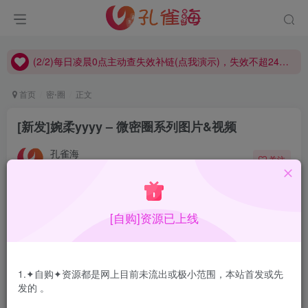
(2/2)每日凌晨0点主动查失效补链(点我演示)，失效不超24小时，
(1/2)永久发布，备用网址点这：kongque.org，点我（原域名失效）！
(2/2)每日凌晨0点主动查失效补链(点我演示)，失效不超24小时，
(1/2)永久发布，备用网址点这：kongque.org，点我（原域名失效）！
首页
密⋅圈
正文
[新发]婉柔yyyy – 微密圈系列图片&视频
孔雀海
关注
2023-02-24更新
0
6228
14
[自购]资源已上线
婉柔yyyy，是一名主播，圈子作品不露脸但是可以去看她的
直播，妹子身材非常好，作品也很有诱惑力。
1.✦自购✦资源都是网上目前未流出或极小范围，本站首发或先
特别提示：
稀有资源，极少流出。
发的 。