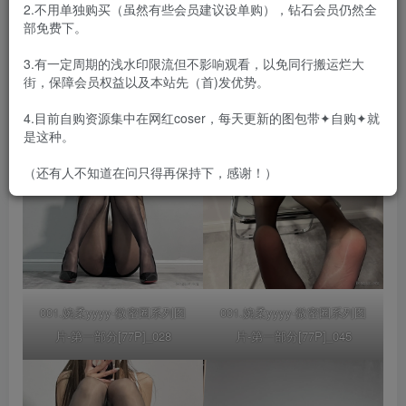
2.不用单独购买（虽然有些会员建议设单购），钻石会员仍然全
合集目录在预览图下面
部免费下。
3.有一定周期的浅水印限流但不影响观看，以免同行搬运烂大
街，保障会员权益以及本站先（首)发优势。
4.目前自购资源集中在网红coser，每天更新的图包带✦自购✦就
是这种。
（还有人不知道在问只得再保持下，感谢！）
001.婉柔yyyy-微密圈系列图
001.婉柔yyyy-微密圈系列图
片-第一部分[77P]_028
片-第一部分[77P]_045