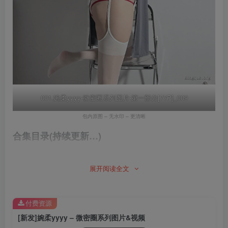
001.婉柔yyyy-微密圈系列图片-第一部分[77P]_009
包内原图 – 无水印 – 更清晰
合集目录(持续更新…)
002.婉柔yyyy-微密圈系列视频-第一部分[17V]
展开阅读全文
001.婉柔yyyy-微密圈系列图片-第一部分[77P]
付费资源
[新发]婉柔yyyy – 微密圈系列图片&视频