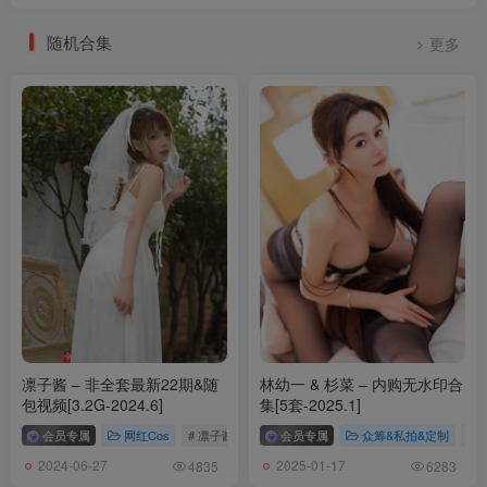
随机合集
更多
凛子酱 – 非全套最新22期&随
林幼一 & 杉菜 – 内购无水印合
包视频[3.2G-2024.6]
集[5套-2025.1]
会员专属
网红Cos
# 凛子酱
会员专属
众筹&私拍&定制
# 
2024-06-27
2025-01-17
4835
6283