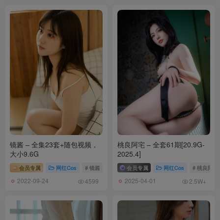
镜酱 – 全集23套+随包视频，
桃良阿宅 – 全套61期[20.9G-
大小9.6G
2025.4]
会员专属
网红Cos
# 镜酱
会员专属
网红Cos
# 桃良阿宅
2022-09-24
2025-04-01
4599
2.5W+