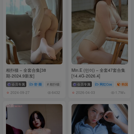
相扑猫 – 全套合集[38
Min.E (민이) – 全套47套合集
期-2024.9新发]
[14.4G-2026.4]
会员专属
密⋅圈
# 相扑猫
会员专属
网红Cos
韩国（ko
2024-09-27
2026-04-03
6432
1.7W+