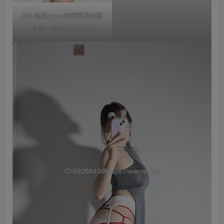
001.婉柔yyyy-微密圈系列图
片-第一部分[77P]_076