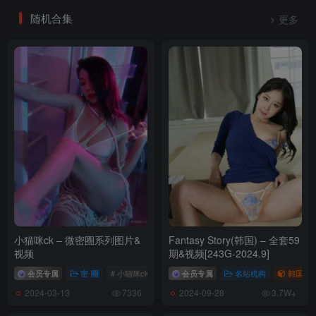
随机合集
更多
小猫咪ck – 微密圈系列图片&
Fantasy Story(韩国) – 全套59
视频
期&视频[243G-2024.9]
会员专属
密⋅圈
# 小猫咪ck
会员专属
名站机构
韩国（ko
2024-03-13
2024-09-28
7336
3.7W+