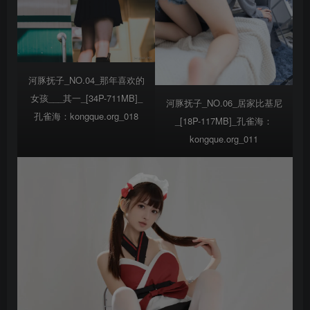
河豚抚子_NO.04_那年喜欢的
女孩___其一_[34P-711MB]_
河豚抚子_NO.06_居家比基尼
孔雀海：kongque.org_018
_[18P-117MB]_孔雀海：
kongque.org_011