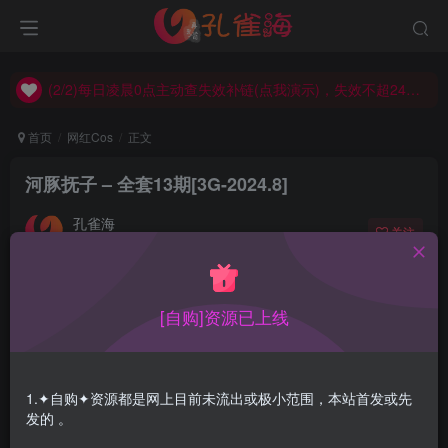
(2/2)每日凌晨0点主动查失效补链(点我演示)，失效不超24小时，
(1/2)永久发布，备用网址点这：kongque.org，点我（原域名失效）！
(2/2)每日凌晨0点主动查失效补链(点我演示)，失效不超24小时，
(1/2)永久发布，备用网址点这：kongque.org，点我（原域名失效）！
首页
网红Cos
正文
河豚抚子 – 全套13期[3G-2024.8]
孔雀海
关注
2024-08-13更新
3
1.4W+
19
[自购]资源已上线
河豚抚子的形象非常醒目，她具有明亮的橙色头发和蓝色的
眼睛，身穿黑色迷你裙和白色衬衣，胸前还别着一颗大红色
蝴蝶结，作为新起的cosplay希望她能火起来。
1.✦自购✦资源都是网上目前未流出或极小范围，本站首发或先
发的 。
合集目录在预览图下面