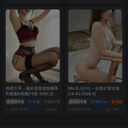
[2.8]
035.纪念小小v5 – 微密圈系列 猫女[20P／68MB]
[2.3]
034.纪念小小v5 – 微密圈系列 在逃公主 [25P／31MB]
[1.27]
033.纪念小小v5 – 微密圈系列 私处护垫放大招[20P／93MB]
[1.21]
032.纪念小小v5 – 微密圈系列 白丝超大臀 [20P+3V／143MB]
徐珺大哥 – 舰长提督朋友圈系
Min.E (민이) – 全套47套合集
列套图&视频[15套-2026.2]
[14.4G-2026.4]
[1.19]
031.纪念小小v5 – 微密圈系列 珍珠嘞私处[24P／39MB]
会员专属
密⋅圈
# 徐珺大哥
会员专属
网红Cos
韩国（ko
2026-02-25
2026-04-03
4W+
1.7W+
[2024.1.4]
030.纪念小小v5 – 微密圈系列 黑红诱惑 [30P／185MB]