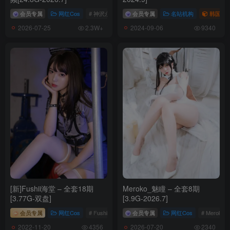
041.纪念小小v5 – 微密圈系列 激情渔网 [20P／72MB]
会员专属
网红Cos
# 神沢永莉
会员专属
名站机构
韩国（ko
2026-07-25
2024-09-06
2.3W+
9340
[3.20]
040.纪念小小v5 – 微密圈系列 各种角度特写[22P+1V／106MB]
[3.17]
039.纪念小小v5 – 微密圈系列 蕾丝连体 [27P／104MB]
[3.6]
038.纪念小小v5 – 微密圈系列 红色胶带☺缠身[20P／41MB]
[3.2]
037.纪念小小v5 – 微密圈系列 饱满的黑内内[2V／183MB]
[新]Fushii海堂 – 全套18期
Meroko_魅瞳 – 全套8期
[2.22]
[3.77G-双盘]
[3.9G-2026.7]
036.纪念小小v5 – 微密圈系列 天空不作美[17P／83MB]
会员专属
网红Cos
# Fushii海堂
会员专属
网红Cos
# Meroko
2022-11-20
2026-07-20
4356
2340