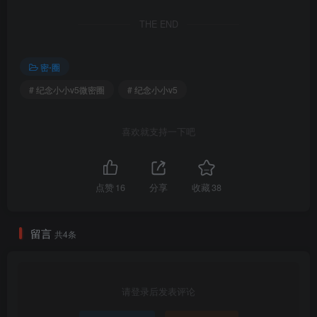
THE END
密⋅圈
# 纪念小小v5微密圈
# 纪念小小v5
喜欢就支持一下吧
点赞
16
分享
收藏
38
001.纪念小小v5_微密圈系列_[342P-647M]__(17) – 副本
留言
共4条
包内原图 – 无水印 – 更清晰
合集目录(持续更新…)
请登录后发表评论
[10.26]