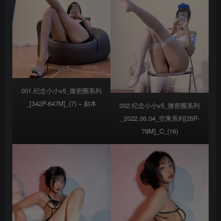
001.纪念小小v5_微密圈系列
_[342P-647M]_(7) – 副本
002.纪念小小v5_微密圈系列
_2022.06.04_空乘系列[26P-
78M]_C_(16)