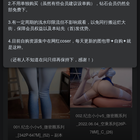
2.不用单独购买（虽然有些会员建议设单购），钻石会员仍然全
部免费下。
合集目录在预览图下面
3.有一定周期的浅水印限流但不影响观看，以免同行搬运烂大
街，保障会员权益以及本站先（首)发优势。
4.目前自购资源集中在网红coser，每天更新的图包带✦自购✦就
是这种。
（还有人不知道在问只得再保持下，感谢！）
002.纪念小小v5_微密圈系列
_2022.06.04_空乘系列[26P-
001.纪念小小v5_微密圈系列
78M]_C_(26)
_[342P-647M]_(52) – 副本