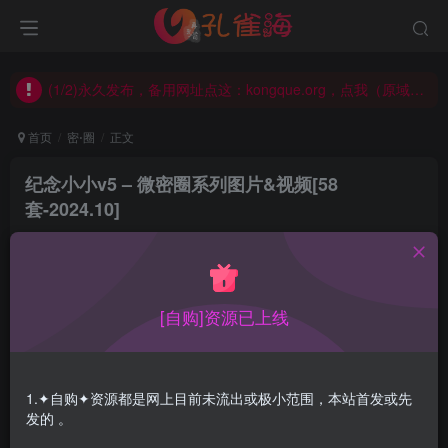
(2/2)每日凌晨0点主动查失效补链(点我演示)，失效不超24小时，
(1/2)永久发布，备用网址点这：kongque.org，点我（原域名失效）！
(2/2)每日凌晨0点主动查失效补链(点我演示)，失效不超24小时，
(1/2)永久发布，备用网址点这：kongque.org，点我（原域名失效）！
首页
密⋅圈
正文
纪念小小v5 – 微密圈系列图片&视频[58
套-2024.10]
孔雀海
关注
2024-10-26更新
4
1.7W+
16
[自购]资源已上线
纪念小小v5微密圈自2023.04.16收录
很喜欢这个妹子，因为这基本是正常人的审美需求，练得太
1.✦自购✦资源都是网上目前未流出或极小范围，本站首发或先
大太狠那是一种“进阶”的审美，妹子腿很美且长，像是邻家
发的 。
小妹，给人很真实感觉