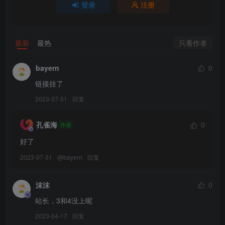
登录
注册
058.纪念小小v5 – 微密圈系列 透明丝袜[23P1V-22MB]
[10.16]
只看作者
最新
最热
057.纪念小小v5 – 微密圈系列 叉开腿腿👙黑丝+大蜜桃[20P1V-
289MB]
bayern
0
链接挂了
[7.22]
056.纪念小小v5 – 微密圈系列 绝妙身材 [33P-104MB]
2023-07-31
回复
[7.16]
孔雀海
0
作者
055.纪念小小v5 – 微密圈系列 吊带黑丝 [21P-69MB]
好了
2023-07-31
@
bayern
回复
[7.4]
054.纪念小小v5 – 微密圈系列 女王的皮鞭[28P-21M]
沫沫
0
站长，3和4没上呢
[6.19]
053.纪念小小v5 – 微密圈系列 红色代表热情 [19P-24MB]
2023-04-17
回复