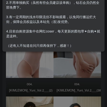
2.不用单独购买（虽然有些会员建议设单购），钻石会员仍然全
部免费下。
3.有一定周期的浅水印限流但不影响观看，以免同行搬运烂大
街，保障会员权益以及本站先（首)发优势。
4.目前自购资源集中在网红coser，每天更新的图包带✦自购✦就
是这种。
（还有人不知道在问只得再保持下，感谢！）
004.
004.
[KIMLEMON]_Yuni_Vol.2___(2)
[KIMLEMON]_Yuni_Vol.2___(38)