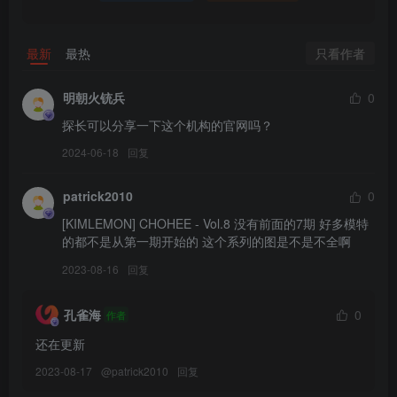
合集目录(持续更新…)
[8.2]
只看作者
最新
最热
105.[KIMLEMON] CHAERA – Vol.02[40P／314MB]
明朝火铳兵
0
[3.4]
探长可以分享一下这个机构的官网吗？
104.[KIMLEMON] YOKO Vol.05 Gumroad [70P-407MB]
2024-06-18
回复
[3.2]
patrick2010
0
103.[KIMLEMON] YOKO Vol.04 [54P-433MB]
[KIMLEMON] CHOHEE - Vol.8 没有前面的7期 好多模特
的都不是从第一期开始的 这个系列的图是不是不全啊
[2026.2.28]
2023-08-16
回复
102.[KIMLEMON] YOKO Vol.01 [61P-454MB]
孔雀海
0
作者
[10.16]
还在更新
101.[KIMLEMON] SIA – Vol.2 [59P-363MB]
2023-08-17
@
patrick2010
回复
[9.24]