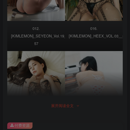
012.
016.
[KIMLEMON]_SEYEON_Vol.19__SEYEON_VOL19-
[KIMLEMON]_HEEX_VOL.03__000
57
展开阅读全文
付费资源