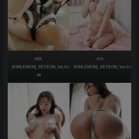
009.
010.
[KIMLEMON]_SEYEON_Vol.012___SEYEON_VOL12-
[KIMLEMON]_SEYEON_Vol.014___
46