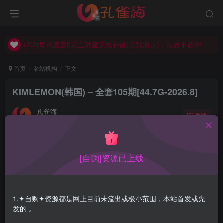
(2/2)每日凌晨0点主动查失效补链(点我演示)，失效不超24小时，
(1/2)永久发布，备用网址点这：kongque.org，点我（原域名失效）！
(2/2)每日凌晨0点主动查失效补链(点我演示)，失效不超24小时，
(1/2)永久发布，备用网址点这：kongque.org，点我（原域名失效）！
首页
名站机构
正文
KIMLEMON(韩国) – 全套105期[44.7G-2026.8]
孔雀海
关注
2026-08-02更新
3
3.6W+
31
[自购]资源已上线
KIMLEMON也是韩国的，模特都是较新的面孔吧，妹子还
是可以的，其他特点并不突出，攒了十多期一起发出来
（2023.8.14，放更新时间上面可看到“首次发布时间”）
1.✦自购✦资源都是网上目前未流出或极小范围，本站首发或先
发的 。
合集目录在预览图下面