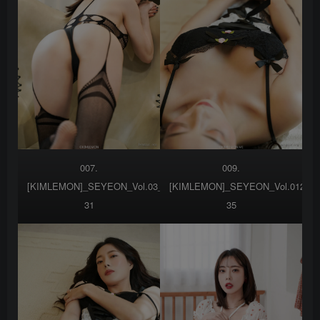
007.
009.
[KIMLEMON]_SEYEON_Vol.03___SEYEON_VOL3-
[KIMLEMON]_SEYEON_Vol.012__
31
35