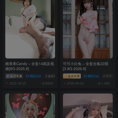
[8.17]
088.[KIMLEMON] SEYEON – VOD.11 [1V／479MB]
[7.30]
087.[KIMLEMON] SEYEON – Vol.02 [90P-477MB]
[7.22]
086.[KIMLEMON] SEYEON – Vol.06 [80P-513MB]
糖果果Candy – 全套14期及视
可可小白兔 – 全套合集22期
频[8G-2025.8]
[3.8G-2026.8]
[7.12]
会员专属
网红Cos
# 糖果果Candy
会员专属
# 糖果果Candy合集
网红Cos
# 可可小白
085.[KIMLEMON] QRI – Vol.3 [45P-374MB]
2025-08-25
2026-08-03
8059
1.4W+
[7.8]
084.[KIMLEMON] SEYEON – VOD.10 [MP4-466MB]
[7.6]