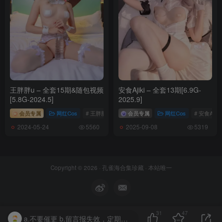
084.[KIMLEMON] SEYEON – VOD.5 [MP4-181MB]
[7.2]
083.[KIMLEMON] RISA – VOD.02 [MP4-462MB]
[6.22]
082.[KIMLEMON] SEYEON – Vol.27 [66P-425MB]
王胖胖u – 全套15期&随包视频
安食Ajiki – 全套13期[6.9G-
[5.8G-2024.5]
2025.9]
[6.18]
会员专属
网红Cos
# 王胖胖u
会员专属
网红Cos
# 安食Ajiki
081.[KIMLEMON] ICELIN – Vol.5 [78P-353MB]
2024-05-24
2025-09-08
5560
5319
[6.12]
080.[KIMLEMON] RISA – Vol.07 [86P-387MB]
Copyright © 2026 ·
孔雀海合集珍藏
· 本站唯一
[5.20]
079.[KIMLEMON] ROBIN – Vol.2[88P／500MB]
31
47
a.不要催更 b.留言报失效，定期补好后会删除留言。 c.留言管理员不定期会看，因留言太多所以不保证审核通过或回复。
[5.8]