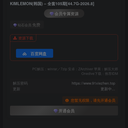
KIMLEMON(韩国) – 全套105期[44.7G-2026.8]
会员专属资源
016.
001.
[KIMLEMON]_HEEX_VOL.03__0054
[KIMLEMON]_CHOHEE_Vol.8___(4
免费
钻石会员
资源下载
百度网盘
PC解压：winrar／7zip 安卓：ZArchiver 苹果：解压大师
Onedive下载：推荐IDM
解压密码
https://www.91xiezhen.top
更新
更新中...
您暂无权限，请先开通会员
开通会员
002.
001.
[KIMLEMON]_SUA_VOL.01__0001