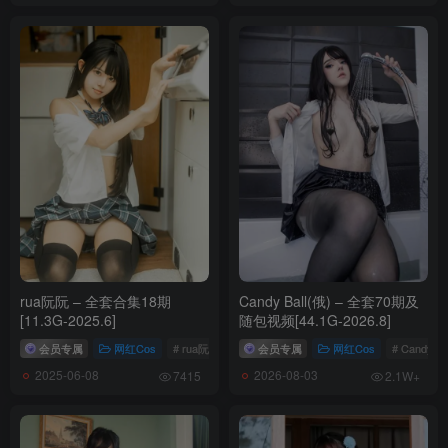
[2025.1.8]
094.[KIMLEMON] Bunny Chaeri – Vol.03 [61P-353MB]
[11.11]
093.[KIMLEMON] HANNAH – Vol.03 [91P-493MB]
[11.7]
092.[KIMLEMON] SANDEUL – Vol.03 [45P-208MB]
[10.30]
091.[KIMLEMON] HYEONAH – Vol.02 [66P-446MB]
rua阮阮 – 全套合集18期
Candy Ball(俄) – 全套70期及
[11.3G-2025.6]
随包视频[44.1G-2026.8]
[10.6]
会员专属
网红Cos
# rua阮阮
会员专属
网红Cos
# Candy Bal
090.[KIMLEMON] HYEONAH – Vol.01 [45P-366MB]
2025-06-08
2026-08-03
7415
2.1W+
[10.2]
089.[KIMLEMON] Momori – Vol.01 [77P-414MB]