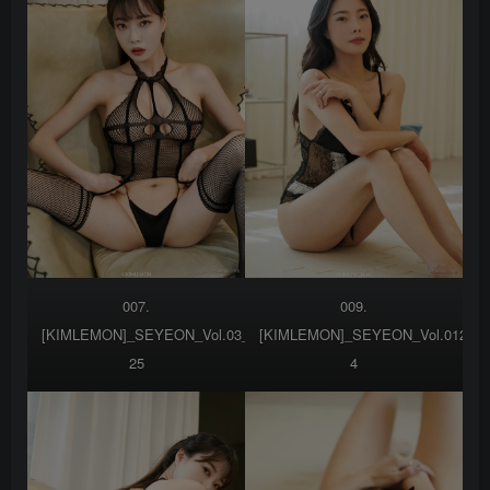
007.
009.
[KIMLEMON]_SEYEON_Vol.03___SEYEON_VOL3-
[KIMLEMON]_SEYEON_Vol.012__
25
4