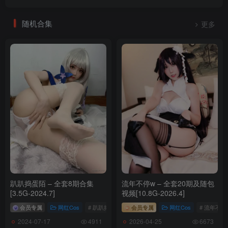
100.[KIMLEMON] HANI – Vol.01 [86P-456MB]
随机合集
更多
[4.13]
099.[KIMLEMON] ICELIN – Vol.6 [81P-413MB]
[2.16]
098.[KIMLEMON] SIU – Vol.01[73P-413.2M]
[1.24]
097.[KIMLEMON] YUJIN – Vol.01 [76P-370MB]
[1.22]
096.[KIMLEMON] Banhee – Vol.03[57P-411.1M]
趴趴捣蛋陌 – 全套8期合集
流年不停w – 全套20期及随包
[3.5G-2024.7]
视频[10.8G-2026.4]
[1.16]
会员专属
网红Cos
# 趴趴捣蛋陌
会员专属
网红Cos
# 流年不停
095.[KIMLEMON] JENN – Vol.2 [78P-430MB]
2024-07-17
2026-04-25
4911
6673