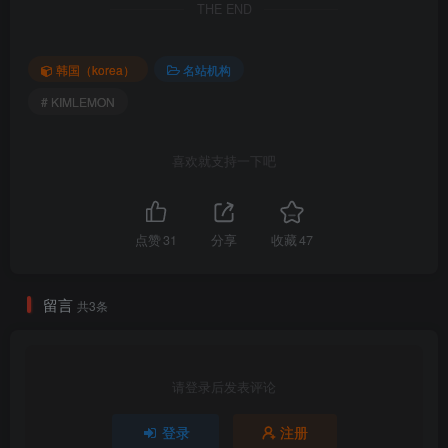
[KIMLEMON]_CHOHEE_Vol.8___(3)
THE END
韩国（korea）
名站机构
# KIMLEMON
喜欢就支持一下吧
点赞
31
分享
收藏
47
留言
共3条
002.
003.
[KIMLEMON]_SUA_VOL.01__0031
[KIMLEMON]_Yuni_Vol.1__0044
请登录后发表评论
包内原图 – 无水印 – 更清晰
登录
注册