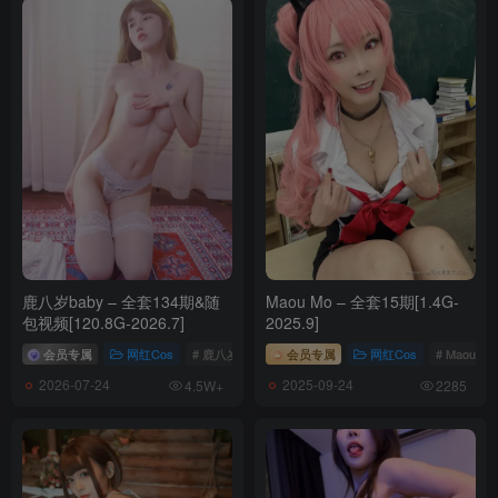
010.Aery Tiefling – Nezuko[50P-95.8M]
009.Aery Tiefling – Megumin[73P-76.7M]
008.Aery Tiefling – March 7th[48P-96.8M]
007.Aery Tiefling – Lucy (Cyberpunk Edgerunners)[77P-67.2M]
006.Aery Tiefling – Kobeni[75P-79M]
005.Aery Tiefling – Kafka (Honkai Star Rail) [69P-5V-323.6M]
004.Aery Tiefling – Hu Tao[61P-66.7M]
003.Aery Tiefling – Chocola[67P-66.8M]
002.Aery Tiefling – Asuna[70P-107.7M]
001.Aery Tiefling – Ai Hoshino[79P-92.1M]
鹿八岁baby – 全套134期&随
Maou Mo – 全套15期[1.4G-
包视频[120.8G-2026.7]
2025.9]
会员专属
网红Cos
# 鹿八岁
会员专属
网红Cos
# Maou Mo
2026-07-24
2025-09-24
4.5W+
2285