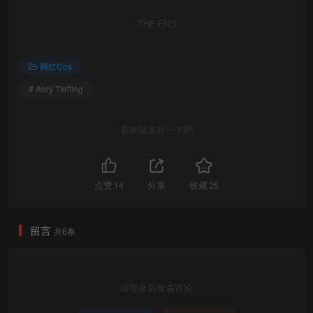
THE END
023.Aery_Tiefling_Yelan_C_(35)
网红Cos
001.Aery_Tiefling_Ai_Hoshino_c_(17
# Aery Tiefling
– 副本
包内原图 – 无水印 – 更清晰
喜欢就支持一下吧
合集目录(持续更新…)
[8.18]
点赞
14
分享
收藏
25
034.Aery Tiefling – Yor Forger[71P-1V-238.1M]
[2025.2.23]
留言
共6条
033.Aery Tiefling – Shenhe[60P-4V-1.69G]
[12.29]
请登录后发表评论
032.Aery Tiefling – Jane Doe (Zenless Zone Zero)[68P-116.7M]