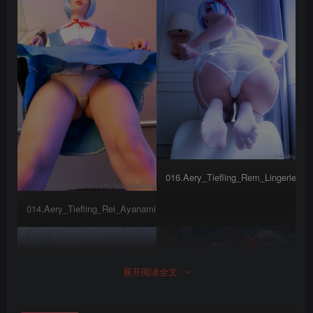
016.Aery_Tiefling_Rem_Lingerie_c_
014.Aery_Tiefling_Rei_Ayanami_2_c_(10)
展开阅读全文