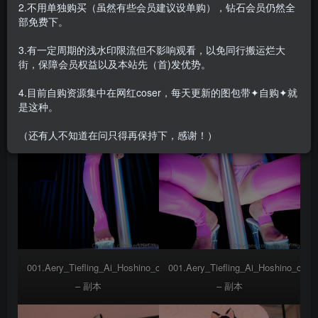
2.不用单独购买（虽然有些会员建议设单购），钻石会员仍然全
合集目录在预览图下面
部免费下。
3.有一定周期的浅水印限流但不影响观看，以免同行搬运烂大
街，保障会员权益以及本站先（首)发优势。
4.目前自购资源集中在网红coser，每天更新的图包带✦自购✦就
是这种。
（还有人不知道在问只得再保持下，感谢！）
001.Aery_Tiefling_Ai_Hoshino_c_(18)
001.Aery_Tiefling_Ai_Hoshino_c_(40
– 副本
– 副本