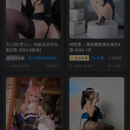
王心悦(秀人) – 内购无水印合
禅院熏 – 微密圈套图合集[54
集[2套-2024.8新发]
期-2024.10]
会员专属
众筹&私拍&定制
# 王心悦
会员专属
密⋅圈
# 禅院熏
2024-08-09
2024-10-06
5953
1.3W+