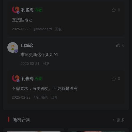
026.Aery Tiefling – Esdeath[64P-105.3M]
孔雀海
0
作者
[2024.6.3发布]
直接贴地址
025.Aery Tiefling – Zelda[62P-78.4M]
2025-05-25
@
derdderd
回复
024.Aery Tiefling – Yumeko[76P-1V-414.8M]
023.Aery Tiefling – Yelan[76P-1V-363.5M]
山城恋
0
022.Aery Tiefling – Vermeil[79P-83.7M]
求速更新这个姐姐的
021.Aery Tiefling – Tifa Xmas[69P-74.1M]
020.Aery Tiefling – Sousou no Frieren[69P-90.9M]
2025-02-21
回复
019.Aery Tiefling – Shinobu Kochou[75P-2V-167.4M]
018.Aery Tiefling – Samus[61P-57.9M]
孔雀海
0
作者
017.Aery Tiefling – Sailor Moon[53P-57.2M]
不需要求，有更都更。不更就是没有
016.Aery Tiefling – Rem Lingerie[96P-137.2M]
2025-02-22
@
山城恋
回复
015.Aery Tiefling – Rem[50P-5V-281.2M]
014.Aery Tiefling – Rei Ayanami 2[72P-82.1M]
013.Aery Tiefling – Power Xmas[66P-91M]
随机合集
更多
012.Aery Tiefling – Power[76P-1V-376.4M]
011.Aery Tiefling – Nobara Kugisaki[60P-72.6M]