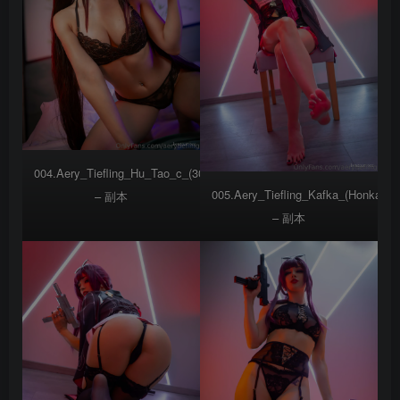
004.Aery_Tiefling_Hu_Tao_c_(30)
005.Aery_Tiefling_Kafka_(Honkai_St
– 副本
– 副本