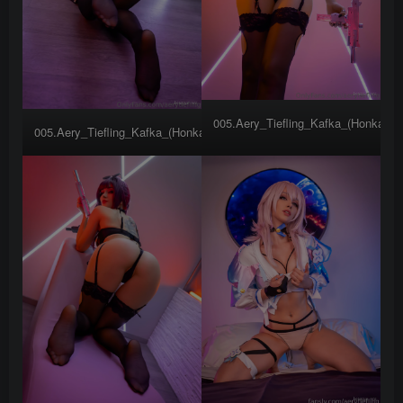
005.Aery_Tiefling_Kafka_(Honkai_St
005.Aery_Tiefling_Kafka_(Honkai_Star_Rail)__c_(48)