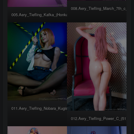
008.Aery_Tiefling_March_7th_c_(24
005.Aery_Tiefling_Kafka_(Honkai_Star_Rail)__c_(52)
011.Aery_Tiefling_Nobara_Kugisaki_c_(18)
012.Aery_Tiefling_Power_C_(51)