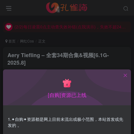
(2/2)每日凌晨0点主动查失效补链(点我演示)，失效不超24小时，
(1/2)永久发布，备用网址点这：kongque.org，点我（原域名失效）！
(2/2)每日凌晨0点主动查失效补链(点我演示)，失效不超24小时，
(1/2)永久发布，备用网址点这：kongque.org，点我（原域名失效）！
首页
网红Cos
正文
Aery Tiefling – 全套34期合集&视频[6.1G-
2025.8]
孔雀海
关注
2025-08-18更新
6
7309
14
[自购]资源已上线
Aery Tiefling，不少人要此妹子的资源，发出来，截至发布
之日（6.3）起网上至少有35套的，所以等本站慢慢补全，
1.✦自购✦资源都是网上目前未流出或极小范围，本站首发或先
本站所有收录都会持续更新…
发的 。