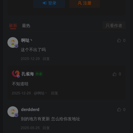
登录
注册
[11.4]
031.Aery Tiefling – Sparkle (Honkai Star Rail)[57P-84.8M]
只看作者
最新
最热
[8.17]
啊哒丶
0
030.Aery Tiefling – Black Swan (Honkai Star Rail)[59P-89.2M]
这个不出了吗
[7.24]
2025-12-29
回复
029.Aery Tiefling – Emilia[59P-67.8M]
孔雀海
0
作者
[6.29]
不知道哇
028.Aery Tiefling – Nelliel Tu Odelschwanck[61P-63.1M]
2025-12-29
@
啊哒丶
回复
[6.28]
derdderd
0
027.Aery Tiefling – Tae Takemi[61P-69.3M]
别的地方有更新 怎么给你发地址
[6.7]
2025-05-25
回复