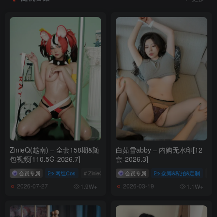
ZinieQ(越南) – 全套158期&随
白茹雪abby – 内购无水印[12
包视频[110.5G-2026.7]
套-2026.3]
会员专属
网红Cos
# ZinieQ
会员专属
众筹&私拍&定制
# 
2026-07-27
2026-03-19
1.9W+
1.1W+