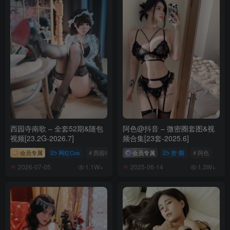
西园寺南歌 – 全套52期&随包
阿色@抖音 – 微密圈套图&视
视频[23.2G-2026.7]
频合集[23套-2025.6]
会员专属
网红Cos
# 西园寺南歌
会员专属
密⋅圈
# 阿色
2026-07-05
2025-06-14
1.1W+
1.3W+