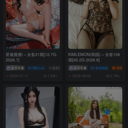
星黛鹿鹿i – 全套21期[12.7G-
KIMLEMON(韩国) – 全套106
2026.7]
期[45.2G-2026.8]
会员专属
网红Cos
# 黛鹿鹿i
会员专属
名站机构
韩国（ko
2026-07-17
2026-08-08
1.3W+
3.7W+