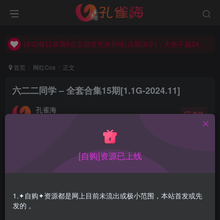
(2/2)每日凌晨0点主动查失效补链(点我演示)，失效不超24小时，
(1/2)永久发布，备用网址点这：kongque.org，点我（原域名失效）！
(2/2)每日凌晨0点主动查失效补链(点我演示)，失效不超24小时，
(1/2)永久发布，备用网址点这：kongque.org，点我（原域名失效）！
首页
网红Cos
正文
六二二同学 – 全套合集15期[1.1G-2024.11]
孔雀海
关注
2024-11-17更新
0
5420
19
[自购]资源已上线
六二二同学，纯Cos，不多废话。
合集目录在预览图下面
1.✦自购✦资源都是网上目前未流出或极小范围，本站首发或先
发的 。