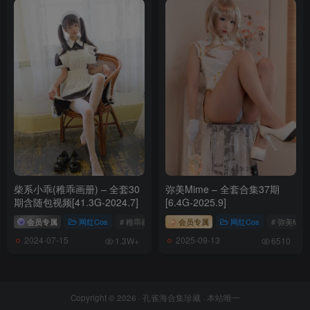
柴系小乖(稚乖画册) – 全套30
弥美Mime – 全套合集37期
期含随包视频[41.3G-2024.7]
[6.4G-2025.9]
会员专属
网红Cos
# 稚乖画册
会员专属
网红Cos
# 弥美Mim
2024-07-15
2025-09-13
1.3W+
6510
Copyright © 2026 ·
孔雀海合集珍藏
· 本站唯一