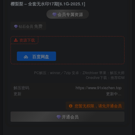
樱梨梨 – 全套无水印17期[6.1G-2025.1]
[8.16]
会员专属资源
樱梨梨 – NO.012 雅儿贝德 [28P-562MB]
免费
钻石会员
[8.15]
资源下载
樱梨梨 – NO.011 莫娜女仆[34P-134.6M]
百度网盘
[8.8]
樱梨梨 – NO.010 芭芭拉泳装 [30P-576MB]
PC解压：winrar／7zip 安卓：ZArchiver 苹果：解压大师
Onedive下载：推荐IDM
[8.7]
解压密码
https://www.91xiezhen.top
樱梨梨 – NO.001 雪女 [32P-925MB] –
替换
更新
更新中...
您暂无权限，请先开通会员
[8.4]
樱梨梨 – NO.009 修女 [35P-681MB]
开通会员
[8.3]