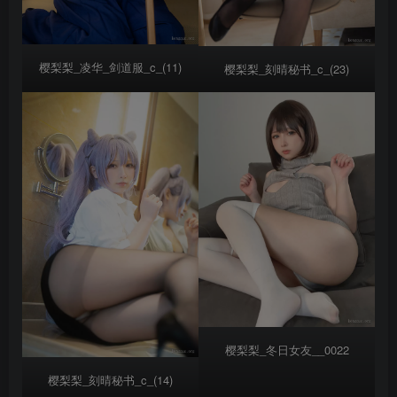
樱梨梨_凌华_剑道服_c_(11)
樱梨梨_刻晴秘书_c_(23)
樱梨梨_冬日女友__0022
樱梨梨_刻晴秘书_c_(14)