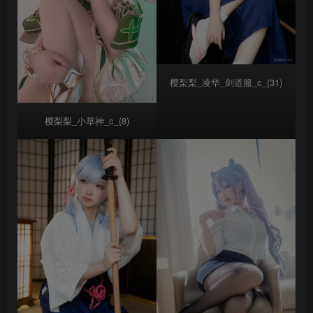
樱梨梨_凌华_剑道服_c_(31)
樱梨梨_小草神_c_(8)