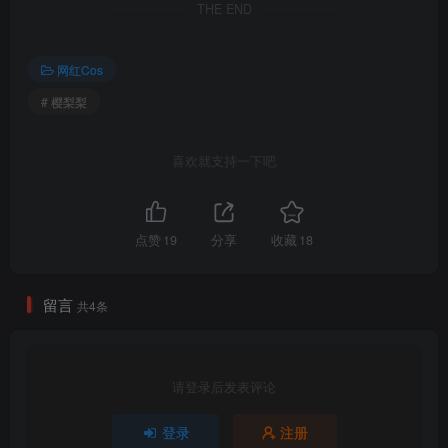
樱梨梨 – NO.008 刻晴魅魔护士 [30P-383MB]
THE END
[2024.8.2]
网红Cos
樱梨梨 – NO.007 刻晴秘书[23P-74.5M]
# 樱梨梨
樱梨梨 – NO.006 凌华 剑道服[31P-135.2M]
樱梨梨 – NO.005 羊了个羊 [29P-468MB]
喜欢就支持一下吧
樱梨梨 – NO.004 冬日女友 [30P-245MB]
樱梨梨 – NO.003 小草神[38P-70.8M]
樱梨梨 – NO.002 八重神子泳装 [29P-429MB]
点赞
19
分享
收藏
18
樱梨梨 – NO.001 雪女[32P-177.8M]
留言
共4条
请登录后发表评论
登录
注册