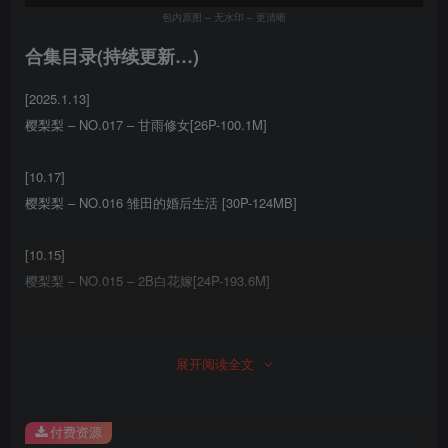
包内原图 – 无水印 – 更清晰
合集目录(持续更新…)
[2025.1.13]
樱梨梨 – NO.017 – 甘雨修女[26P-100.1M]
[10.17]
樱梨梨 – NO.016 雏田的婚后生活 [30P-124MB]
[10.15]
樱梨梨 – NO.015 – 2B白花嫁[24P-193.6M]
[10.12]
樱梨梨 – NO.014 甘雨秘书[30P-91.2M]
展开阅读全文
[10.8]
付费资源
樱梨梨 – NO.013 原神 小香菱[37P-817.7M]