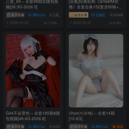
三度_69 – 全套98期含随包视
[合集]经典机构《SiYaMM丝
频[28.3G-2026.5]
雅》全套合集152套含特辑+视
频，大小11.6G
会员专属
网红Cos
# 三度_69
会员专属
丝模区
# SiYaMM丝
2026-05-28
2022-06-21
1.6W+
8180
G44不会受伤 – 全套185期&随
Uhye(이유혜) – 全套14期
包视频[48.6G-2026.8]
[10.6G]
会员专属
网红Cos
# G44不会受伤
会员专属
网红Cos
韩国（ko