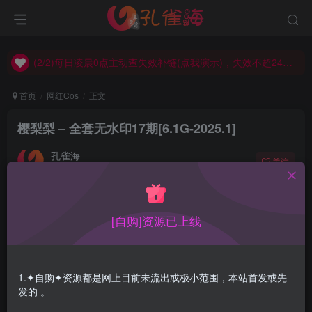
(2/2)每日凌晨0点主动查失效补链(点我演示)，失效不超24小时，
(1/2)永久发布，备用网址点这：kongque.org，点我（原域名失效）！
(2/2)每日凌晨0点主动查失效补链(点我演示)，失效不超24小时，
(1/2)永久发布，备用网址点这：kongque.org，点我（原域名失效）！
首页
网红Cos
正文
樱梨梨 – 全套无水印17期[6.1G-2025.1]
孔雀海
关注
2025-01-13更新
4
5663
19
[自购]资源已上线
樱梨梨全套无水印合集,持续更新…
合集目录在预览图下面
1.✦自购✦资源都是网上目前未流出或极小范围，本站首发或先
发的 。