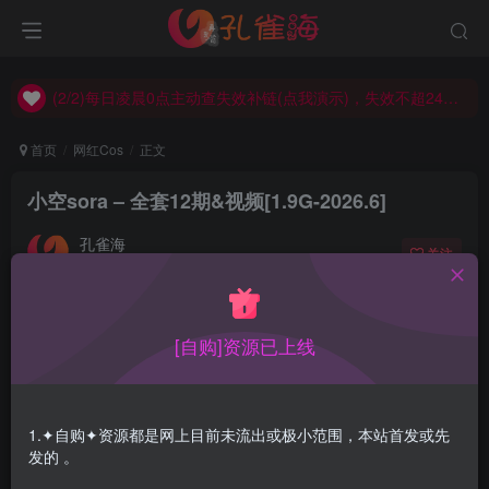
(2/2)每日凌晨0点主动查失效补链(点我演示)，失效不超24小时，
(1/2)永久发布，备用网址点这：kongque.org，点我（原域名失效）！
(2/2)每日凌晨0点主动查失效补链(点我演示)，失效不超24小时，
(1/2)永久发布，备用网址点这：kongque.org，点我（原域名失效）！
首页
网红Cos
正文
小空sora – 全套12期&视频[1.9G-2026.6]
孔雀海
关注
2026-06-25更新
0
5614
17
[自购]资源已上线
小空sora 全套合集带视频，持续更新…
合集目录在预览图下面
1.✦自购✦资源都是网上目前未流出或极小范围，本站首发或先
发的 。