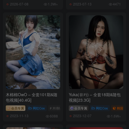
2026-07-08
2023-07-13
1.3W+
4471
木棉棉OwO – 全套101期&随
Yuka(유카) – 全套18期&随包
包视频[40.4G]
视频[23.3G]
会员专属
网红Cos
# 木绵绵
# 木棉棉OwO
会员专属
网红Cos
韩国（ko
2023-11-13
2023-12-07
6088
1.6W+