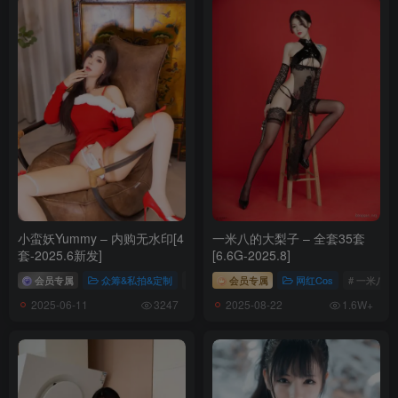
小蛮妖Yummy – 内购无水印[4
一米八的大梨子 – 全套35套
套-2025.6新发]
[6.6G-2025.8]
会员专属
众筹&私拍&定制
# 小蛮妖Yummy
会员专属
网红Cos
# 一米八
2025-06-11
2025-08-22
3247
1.6W+