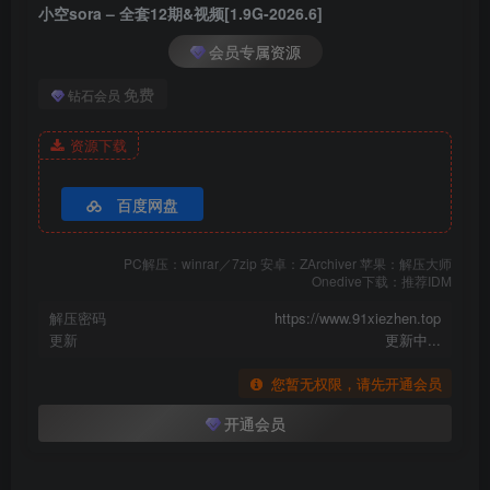
小空sora – 全套12期&视频[1.9G-2026.6]
[2026.2.27]
会员专属资源
小空sora – NO.009 甘雨暗黑护士[19P-68MB]
免费
钻石会员
[3.30]
资源下载
小空sora – NO.008 胜利女神：妮姬 富克旺 兔女郎[28P-4V-165.9M]
百度网盘
[3.15]
小空sora – NO.007 Brown Dust2-Bantana [50P-296MB]
PC解压：winrar／7zip 安卓：ZArchiver 苹果：解压大师
Onedive下载：推荐IDM
[2025.3.13新发]
解压密码
https://www.91xiezhen.top
小空sora – NO.006 利米艾拉 [27P5V-212MB]
更新
更新中...
小空sora – NO.005 绝区零 艾莲乔 [35P4V-237MB]
小空sora – NO.004 nikke胜利女神 海伦 [24P2V-151MB]
您暂无权限，请先开通会员
小空sora – NO.003 nikke胜利女神 尼罗 [29P4V-244MB]
开通会员
小空sora – NO.002 碧蓝档案 飞鸟马时 兔女郎 [28P4V-165MB]
小空sora – NO.001 碧蓝档案 飞鸟马时 内衣 [24P2V-191MB]