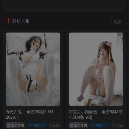
随机合集
更多
五更百鬼 – 全套59期[9.6G-
巧克力小圆面包 – 全套5期&随
2026.7]
包视频[6.9G]
会员专属
网红Cos
# 五更百鬼
会员专属
网红Cos
# 巧克力