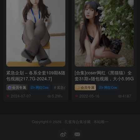
紧急企划 – 各系全套109期&随
[合集]coser网红《黑猫猫》全
包视频[217.7G-2024.7]
套31期+随包视频，大小5.95G
会员专属
网红Cos
# 紧急企划
会员专属
网红Cos
2024-07-07
2022-05-16
5.2W+
4187
Copyright © 2026 ·
孔雀海合集珍藏
· 本站唯一