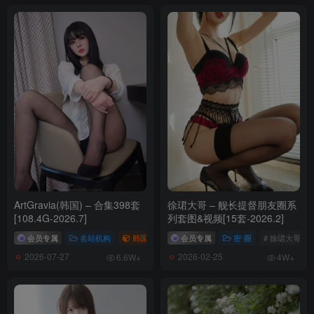
ArtGravia(韩国) – 合集398套
徐珺大哥 – 舰长提督朋友圈系
[108.4G-2026.7]
列套图&视频[15套-2026.2]
会员专属
名站机构
韩国（korea）
会员专属
# ARTGRAVIA
密⋅圈
# 徐珺大哥
2026-07-27
2026-02-25
6.6W+
4W+