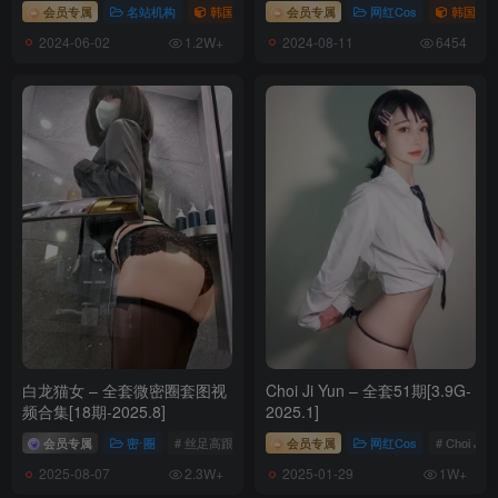
会员专属
名站机构
韩国（korea）
会员专属
# CreamSoda
网红Cos
韩国（ko
2024-06-02
2024-08-11
1.2W+
6454
白龙猫女 – 全套微密圈套图视
Choi Ji Yun – 全套51期[3.9G-
频合集[18期-2025.8]
2025.1]
会员专属
密⋅圈
# 丝足高跟
# 白龙猫女
会员专属
网红Cos
# Choi Ji Y
2025-08-07
2025-01-29
2.3W+
1W+