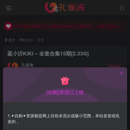
(2/2)每日凌晨0点主动查失效补链(点我演示)，失效不超24小时，
(1/2)永久发布，备用网址点这：kongque.org，点我（原域名失效）！
(2/2)每日凌晨0点主动查失效补链(点我演示)，失效不超24小时，
(1/2)永久发布，备用网址点这：kongque.org，点我（原域名失效）！
首页
网红Cos
正文
蓝小沂KiKi – 全套合集15期[2.33G]
孔雀海
关注
2022-11-11更新
0
5359
19
[自购]资源已上线
蓝小沂KiKi，非常喜欢玩英雄联盟，没想到吧，这么漂亮可
以搞个代言了都，妹子好像是云南的哦。Cos办公室OL时，
丝袜一穿太要老命太鼻血了
1.✦自购✦资源都是网上目前未流出或极小范围，本站首发或先
发的 。
合集目录在预览图下面