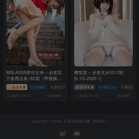
MSLASSS梦丝女神 – 全套官
樱梨梨 – 全套无水印17期
方套图合集182期（带视频）
[6.1G-2025.1]
[119G]
会员专属
丝模区
# 梦丝女神
# MSLASS梦丝女神
会员专属
网红Cos
# 玥玥
# 樱梨梨
2022-10-21
2025-01-13
4.6W+
5667
Copyright © 2026 ·
孔雀海合集珍藏
· 本站唯一