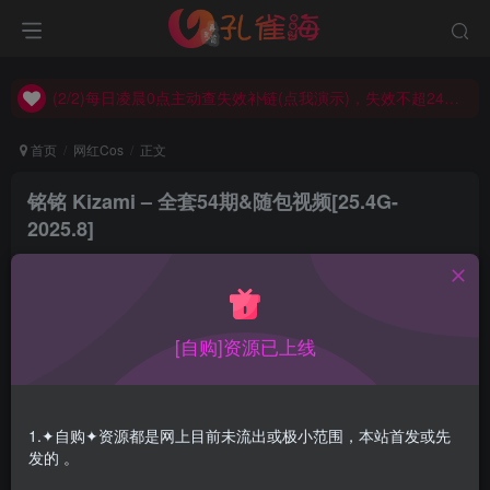
(2/2)每日凌晨0点主动查失效补链(点我演示)，失效不超24小时，
(1/2)永久发布，备用网址点这：kongque.org，点我（原域名失效）！
(2/2)每日凌晨0点主动查失效补链(点我演示)，失效不超24小时，
(1/2)永久发布，备用网址点这：kongque.org，点我（原域名失效）！
首页
网红Cos
正文
铭铭 Kizami – 全套54期&随包视频[25.4G-
2025.8]
孔雀海
关注
2025-08-21更新
0
8092
6
[自购]资源已上线
铭铭 Kizami全套合集带随包视频,持续更新…
1.✦自购✦资源都是网上目前未流出或极小范围，本站首发或先
合集目录在预览图下面
发的 。