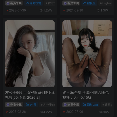
会员专属
名站机构
# 妹有SHOW
会员专属
丝模区
# Leghack
2023-07-30
2021-09-30
1.2W+
1.3W+
左公子666 – 微密圈系列图片&
逐月Su合集 全套44期含随包
视频[55+N套 2026.2]
视频，大小5.15G
会员专属
密⋅圈
# 左公子666
会员专属
网红Cos
# 逐月Su
2026-02-26
2022-07-06
4.2W+
5027