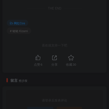
铭铭 Kizami – NO.028 x鹿野希 写真+自撮り [110P-349MB]
THE END
铭铭 Kizami – NO.027 自撮り [132P8V-595MB]
铭铭 Kizami – NO.026 写真+自撮り [83P-301MB]
网红Cos
铭铭 Kizami – NO.025 妄想オフィス 秘書 (動画入り) [136P6V-
647MB]
# 铭铭 Kizami
铭铭 Kizami – NO.024 徐々に成熟した大人 自撮り [123P-448MB]
铭铭 Kizami – NO.023 工口小厨师 エロ リトルシェフ 写真+自撮り
喜欢就支持一下吧
[82P-285MB]
铭铭 Kizami – NO.022 x軟妹搖搖樂-バニーガールBunny girl [92P
331M]
点赞
6
分享
收藏
30
铭铭 Kizami – NO.021 自撮り [100P-343MB]
铭铭 Kizami – NO.020 fantia 12月合集 [182P13V-847MB]
留言
抢沙发
铭铭 Kizami – NO.019 fantia 11月合集 [142P21V-1.18GB]
铭铭 Kizami – NO.018 fantia 10月合集 [223P2V-871MB]
铭铭 Kizami – NO.017 fantia 9月合集 [254P3V-1.19GB]
铭铭 Kizami – NO.016 fantia8月合集 [253P-688MB]
请登录后发表评论
铭铭 Kizami – NO.015 fantia7月合集 [261P3V-1.01GB]