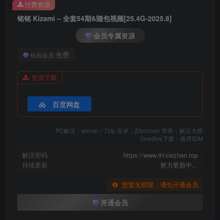
铭铭 Kizami – NO.046 エロ小悪魔&みこ写真+自撮り [161P-555MB]
付费资源
铭铭 Kizami – NO.045 透明メイド服 写真+自撮り [153P-486MB]
铭铭 Kizami – 全套54期&随包视频[25.4G-2025.8]
铭铭 Kizami – NO.044 写真+自撮り (動画入り) [131P2V-464MB]
会员专属资源
铭铭 Kizami – NO.043 写真+自撮り (動画入り) [115P2V-552MB]
铭铭 Kizami – NO.042 忍者vs.ゾンビ [124P-494MB]
免费
钻石会员
铭铭 Kizami – NO.041 兔子女仆 -バニーメイド [148P1V-515MB]
铭铭 Kizami – NO.040 x軟妹搖搖樂-黑絲JK制服 [109P5V-806MB]
资源下载
铭铭 Kizami – NO.039 [106P1V-365MB]
铭铭 Kizami – NO.038 [69P2V-742MB]
百度网盘
铭铭 Kizami – NO.037 [48P-176MB]
铭铭 Kizami – NO.036 自撮り [54P-179MB]
PC解压：winrar／7zip 安卓：ZArchiver 苹果：解压大师
Onedive下载：推荐IDM
铭铭 Kizami – NO.035 x軟妹搖搖樂-護士裝 [138P1V-626MB]
铭铭 Kizami – NO.034 [81P-350MB]
解压密码
https://www.91xiezhen.top
持续更新
努力更新中...
铭铭 Kizami – NO.033 君との夏 (動画入り) [146P1V-477MB]
铭铭 Kizami – NO.032 アニバーサリー [69P-191MB]
您暂无权限，请先开通会员
铭铭 Kizami – NO.031 ピンクナース [155P-199MB]
开通会员
铭铭 Kizami – NO.030 写真 [113P-329MB]
铭铭 Kizami – NO.029 写真+自撮 [71P-161MB]