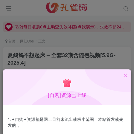
(2/2)每日凌晨0点主动查失效补链(点我演示)，失效不超24小时，
(1/2)永久发布，备用网址点这：kongque.org，点我（原域名失效）！
(2/2)每日凌晨0点主动查失效补链(点我演示)，失效不超24小时，
(1/2)永久发布，备用网址点这：kongque.org，点我（原域名失效）！
首页
网红Cos
正文
夏鸽鸽不想起床 – 全套32期含随包视频[5.9G-
2025.4]
孔雀海
关注
2025-04-17更新
2
8806
15
[自购]资源已上线
夏鸽鸽不想起床，好久没更新，从妹子作品质量看不像是随
便玩玩，但是作品间隔时间确实很长，有点肉肉的小妹子，
1.✦自购✦资源都是网上目前未流出或极小范围，本站首发或先
还不错
发的 。