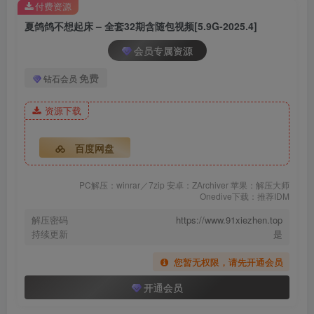
付费资源
[2023.10.20更1]
夏鸽鸽不想起床 – 全套32期含随包视频[5.9G-2025.4]
夏鸽鸽不想起床 – NO.028 生与死 惠乃果泳装自拍[29P-128.3M]
会员专属资源
[10.16更1]
免费
钻石会员
夏鸽鸽不想起床 – NO.027 约尔太太贵妇内衣[48P-1V-195.3M]
资源下载
[10.12更1]
夏鸽鸽不想起床 – NO.026 天狼星泳装[43P-173.1M]
百度网盘
[7.26更1]
PC解压：winrar／7zip 安卓：ZArchiver 苹果：解压大师
Onedive下载：推荐IDM
夏鸽鸽不想起床 – NO.025 约尔太太泳衣[40P-1V-131.6M]
解压密码
https://www.91xiezhen.top
持续更新
是
[2023.4.9更2]
夏鸽鸽不想起床 – NO.024 白木芽衣子 女警[40P-144M]
您暂无权限，请先开通会员
夏鸽鸽不想起床 – NO.023 红丝带 [36P3V-75MB]
开通会员
夏鸽鸽不想起床 NO.022 黑色猫咪 [40P-69MB]