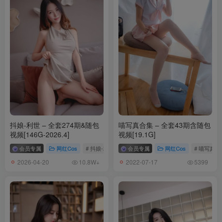
抖娘-利世 – 全套274期&随包
喵写真合集 – 全套43期含随包
视频[146G-2026.4]
视频[19.1G]
会员专属
网红Cos
# 抖娘-利世
会员专属
网红Cos
# 喵写真
2026-04-20
2022-07-17
10.8W+
5399