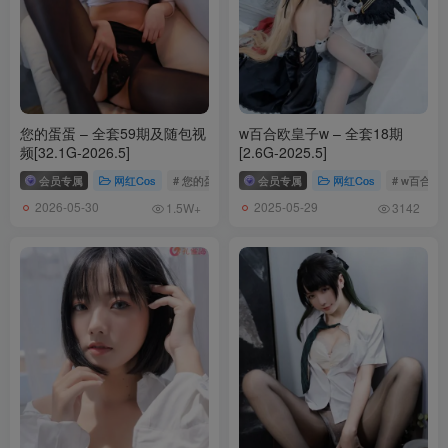
您的蛋蛋 – 全套59期及随包视
w百合欧皇子w – 全套18期
频[32.1G-2026.5]
[2.6G-2025.5]
会员专属
网红Cos
# 您的蛋蛋
会员专属
网红Cos
# w百合欧
2026-05-30
2025-05-29
1.5W+
3142