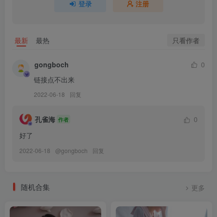
登录
注册
夏鸽鸽不想起床 NO.004 奶牛 [37P10V-169MB]
夏鸽鸽不想起床 NO.003 女忍者 [37P-395MB]
夏鸽鸽不想起床 NO.002 猫耳 白+黑 [49P8V-172MB]
只看作者
最新
最热
夏鸽鸽不想起床 NO.001 纹身水钻+自拍 [55P9V-165MB]
gongboch
0
链接点不出来
2022-06-18
回复
孔雀海
0
作者
好了
2022-06-18
@
gongboch
回复
随机合集
更多