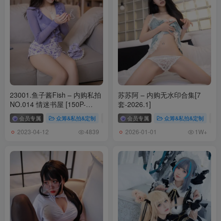
23001.鱼子酱Fish – 内购私拍
苏苏阿 – 内购无水印合集[7
NO.014 情迷书屋 [150P-
套-2026.1]
1.90GB]
会员专属
众筹&私拍&定制
# 鱼子酱Fish
会员专属
# 鱼子酱Fish内购私拍
众筹&私拍&定制
# 
2023-04-12
2026-01-01
4839
1W+