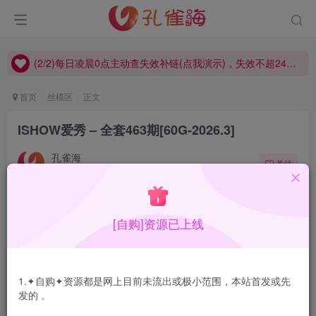
(2/2)每日凌晨0点主动查失效补链(点我演示)，失效不超24小时，
(1/2)永久发布，备用网址点这：kongque.org，点我（原域名失效）！
(2/2)每日凌晨0点主动查失效补链(点我演示)，失效不超24小时，
(1/2)永久发布，备用网址点这：kongque.org，点我（原域名失效）！
首页
丝模区
正文
ISHOW爱秀 – 全套463期[60G-2026.3]
孔雀海
关注
2026-03-27更新
1
1.6W+
13
[自购]资源已上线
简直像beautyleg中国版，ISHOW爱秀前期感觉上在模仿
beautyleg品质也不高，可喜的是这几年大步上前，品质也
拿得出手了，前期的模特也有些“惨不忍赌”。拍摄风格上不
1.✦自购✦资源都是网上目前未流出或极小范围，本站首发或先
只是beautyleg那种单一向的风格，看得出进行了很多的尝
发的 。
试。国内市场是大但是竞争也激烈，机构林立，每家存活下