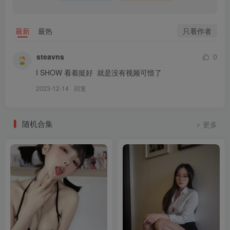
[2026.3.27]
只看作者
最新
最热
[ISHOW]爱秀 2026.02.16 No.463 馨雅Adela [30P276MB]
steavns
0
[12.18]
[ISHOW爱秀]2025.12.07 NO.462 孙薇薇Vicky[30+1P／307MB]
I SHOW 看着挺好  就是没有视频可惜了
[ISHOW爱秀]2025.10.15 NO.459 喵鹿鹿[30+1P／282MB]
2023-12-14
回复
[ISHOW爱秀]2025.09.20 NO.457 杨伊伊Eva[30+1P／185MB]
随机合集
更多
[9.3]
[ISHOW]爱秀 2025.08.23 No.455 李萌萌 [30P302MB]
[7.27]
[ISHOW爱秀]2025.07.20 NO.453 陈芷水Sibyl[30+1P／316MB]
[7.7]