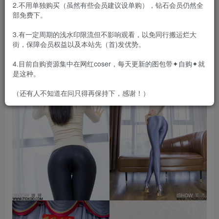
2.不用单独购买（虽然有些会员建议设单购），钻石会员仍然全
来的机构都有自己的绝活或者“门路”，ISHOW爱秀最早是大
部免费下。
概7年前从一个民间论坛起步，5年前进入大家视野，绝对草
根。
3.有一定周期的浅水印限流但不影响观看，以免同行搬运烂大
街，保障会员权益以及本站先（首)发优势。
4.目前自购资源集中在网红coser，每天更新的图包带✦自购✦就
是这种。
（还有人不知道在问只得再保持下，感谢！）