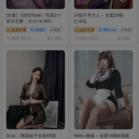
[2025.1.7]
[合集]《丝尚Sityle》写真211
叫我千寻大人 – 全套28期
[ISHOW爱秀]2025.01.04 NO.439 娜塔莉亚Natalia[30+1P／309MB]
套非完整，大小14.09G
[1.6G]
会员专属
丝模区
# 丝尚
# 丝尚Sityle
会员专属
网红Cos
# 叫我千寻
[12.16]
2022-03-10
2023-05-01
1.4W+
2345
[ISHOW]爱秀 2024.12.07 No.437 茉茉Mo [30P238MB]
[11.28]
[ISHOW]爱秀 2024.11.23 No.436 张小米 [30P313MB]
[11.14]
[ISHOW]爱秀 2024.11.09 No.435 薛婧雯Jill [30P348MB]
[9.19]
[ISHOW]爱秀 2024.09.14 No.432 妍妍Yan [30P258MB]
[9.11]
G.su – 韩国妹子全套65期
Neko-薇薇 – 全套18期&视频