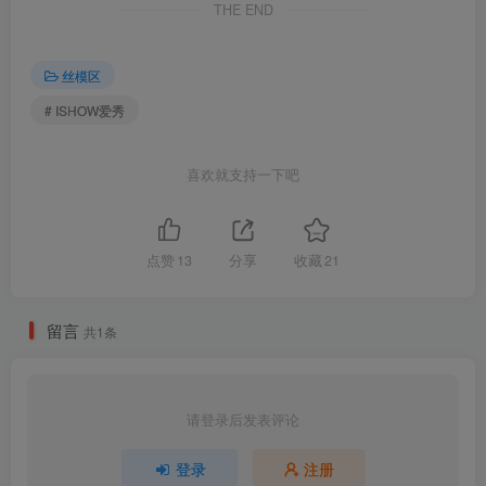
THE END
丝模区
# ISHOW爱秀
喜欢就支持一下吧
点赞
13
分享
收藏
21
留言
共1条
请登录后发表评论
包内原图 – 无水印 – 更清晰
登录
注册
合集目录