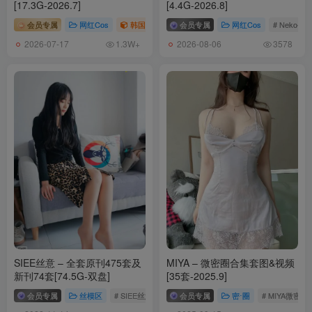
[ISHOW]爱秀 2024.09.07 No.431 馨雅Adela [30P227MB]
[17.3G-2026.7]
[4.4G-2026.8]
会员专属
网红Cos
韩国（korea）
会员专属
# G.su
网红Cos
# Neko-薇
[9.7]
2026-07-17
2026-08-06
1.3W+
3578
[ISHOW爱秀]2024.08.31 NO.430 薛婧雯Jill[30+1P／236MB]
[8.26]
[ISHOW]爱秀 2024.08.24 No.429 子沫Moira [30P280MB]
[ISHOW]爱秀 2024.08.10 No.428 新新Xin [30P268MB]
[7.31]
[ISHOW]爱秀 2024.07.27 No.426 蔡白白 [30P206MB]
[7.17]
SIEE丝意 – 全套原刊475套及
MIYA – 微密圈合集套图&视频
[ISHOW爱秀]2024.07.13 NO.424 薛婧雯Jill[30+1P／216MB]
新刊74套[74.5G-双盘]
[35套-2025.9]
会员专属
丝模区
# SIEE丝意
会员专属
密⋅圈
# MIYA微密圈
[7.7]