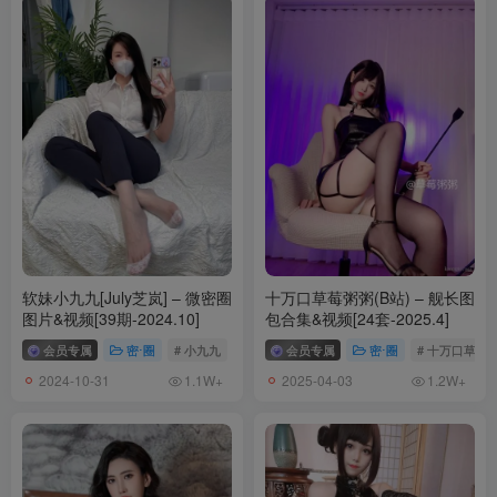
软妹小九九[July芝岚] – 微密圈
十万口草莓粥粥(B站) – 舰长图
图片&视频[39期-2024.10]
包合集&视频[24套-2025.4]
会员专属
密⋅圈
# 小九九
# July芝岚
会员专属
密⋅圈
# 十万口草莓
2024-10-31
2025-04-03
1.1W+
1.2W+