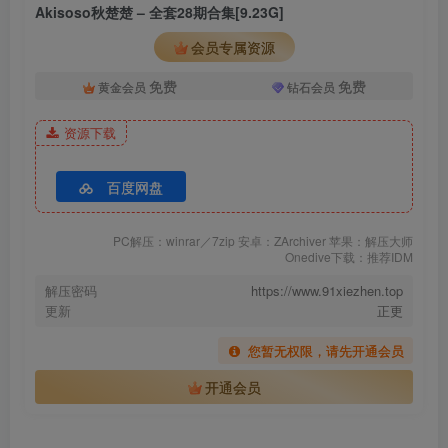
Akisoso秋楚楚 NO.011 天津[26P-200.46MB]
Akisoso秋楚楚 – 全套28期合集[9.23G]
Akisoso秋楚楚 NO.010 皇女[28P-222.82MB]
会员专属资源
Akisoso秋楚楚 NO.009 王昭君[24P-347.72MB]
Akisoso秋楚楚 NO.008 日常[21P-191.76MB]
免费
免费
黄金会员
钻石会员
Akisoso秋楚楚 NO.007 斋蔻[46P-365.9MB]
资源下载
Akisoso秋楚楚 NO.006 小玉[42P-792.17MB]
Akisoso秋楚楚 NO.005 天津[46P-505.42MB]
Akisoso秋楚楚 NO.004 夜景[46P-410.72MB]
百度网盘
Akisoso秋楚楚 NO.003 复古[27P-464.47MB]
Akisoso秋楚楚 NO.002 私房[40P-517.55MB]
PC解压：winrar／7zip 安卓：ZArchiver 苹果：解压大师
Onedive下载：推荐IDM
Akisoso秋楚楚 NO.001 双人[46P-313.77MB]
解压密码
https://www.91xiezhen.top
更新
正更
您暂无权限，请先开通会员
开通会员