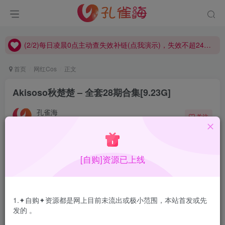
(2/2)每日凌晨0点主动查失效补链(点我演示)，失效不超24小时，
(1/2)永久发布，备用网址点这：kongque.org，点我（原域名失效）！
(2/2)每日凌晨0点主动查失效补链(点我演示)，失效不超24小时，
(1/2)永久发布，备用网址点这：kongque.org，点我（原域名失效）！
首页
网红Cos
正文
Akisoso秋楚楚 – 全套28期合集[9.23G]
孔雀海
关注
2022-10-17更新
0
2974
15
[自购]资源已上线
Akisoso秋楚楚现以又名秋楚楚不秃头，早期作品非常写实
根本不P，感觉很不错，现在也P了质量高了点但是少一点
以前那种真实感觉，但还是不错的
1.✦自购✦资源都是网上目前未流出或极小范围，本站首发或先
发的 。
合集目录在预览图下面