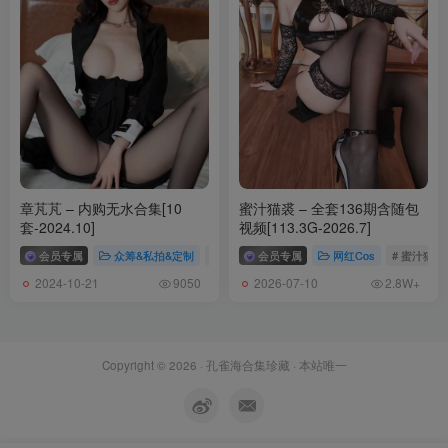
章芃芃 – 内购无水合集[10
蜜汁猫裘 – 全套136期含随包
套-2024.10]
视频[113.3G-2026.7]
会员专属
众筹&私拍&定制
# 章芃芃
会员专属
# 章芃芃内购
网红Cos
# 蜜汁猫裘
2024-10-21
2026-07-10
9050
2.8W+
Copyright © 2026 ·
孔雀海合集珍藏
· 本站唯一