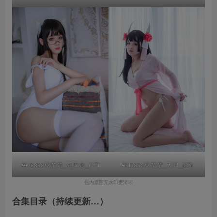
Akisoso秋楚楚_天津_(27)
Akisoso秋楚楚_死库水_(17)
包内原图无水印更清晰
合集目录（持续更新…）