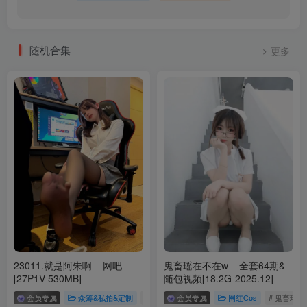
随机合集
更多
23011.就是阿朱啊 – 网吧
鬼畜瑶在不在w – 全套64期&
[27P1V-530MB]
随包视频[18.2G-2025.12]
会员专属
众筹&私拍&定制
# 就是阿朱啊
会员专属
# 就是阿朱啊私拍
网红Cos
# 鬼畜瑶在