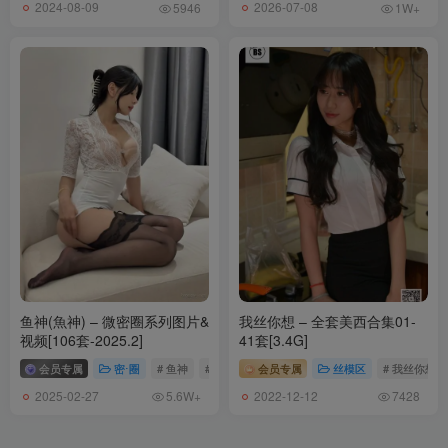
2024-08-09
2026-07-08
5946
1W+
Umeko J – NO.183 Iuno Wuthering Waves[103P-8V-3.59G]
[11.27]
Umeko J – NO.182 Chun Li Outfit 4[98P-8V-1.41G]
[11.26]
Umeko J – NO.181 Cammy White [102P7V-1.41GB]
[11.22]
Umeko J – NO.180 Morrigan Aensland[95P-9V-2.39G]
[11.4]
鱼神(魚神) – 微密圈系列图片&
我丝你想 – 全套美西合集01-
Umeko J – NO.179 Elegg (NIKKE)[95P-6V-1.88G]
视频[106套-2025.2]
41套[3.4G]
会员专属
密⋅圈
# 鱼神
# 鱼神微密圈
会员专属
# 魚神
丝模区
# 我丝你想
[11.2]
2025-02-27
2022-12-12
5.6W+
7428
Umeko J – NO.178 Cipher (Honkai Star Rail) [85P5V-1.23GB]