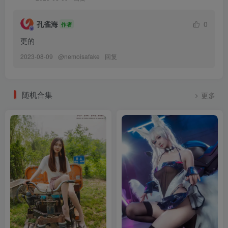
Umeko J – NO.199 Velvet Sensual Rabbit NIKKE[72P-8V-1.54G]
孔雀海
0
作者
[3.2]
更的
Umeko J – NO.198 Mai Shiranui Bunny Street Fighter 6[82P-6V-
2023-08-09
@
nemoisafake
回复
1.54G]
[2.27]
随机合集
更多
Umeko J – NO.197 Velma「Scooby Doo」 [89P10V-2.25GB]
[2.26]
Umeko J – NO.196 Reze Bomb Devil「Chainsaw Man」 [104P7V-
1.09GB]
[2.25]
Umeko J – NO.195 Yidhari [77P10V-1.51GB]
[2.23]