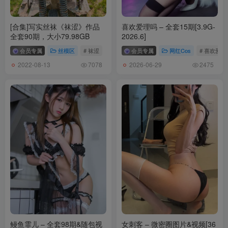
Umeko J – NO.194 Marin Kitagawa Liz My Dress Up Darling[103P-
6V-1.36G]
[合集]写实丝袜《袜涩》作品
喜欢爱理吗 – 全套15期[3.9G-
全套90期，大小79.98GB
2026.6]
[2.22]
会员专属
丝模区
# 袜涩
会员专属
网红Cos
# 喜欢爱理
Umeko J – NO.193 Augusta Wuthering Waves[104P-13V-1.59G]
2022-08-13
2026-06-29
7078
2475
[2.18]
Umeko J – NO.192 Amo Empool 「Gachiakuta」[71P-6V-929.4M]
[2.10]
Umeko J – NO.191 Marin Kitagawa Veronica My Dress Up
Darling[90P-3V-1.1G]
[2.9]
Umeko J – NO.190 Hornet Hollow Knight Silksong[67P-2V-780.6M]
[2.6]
鳗鱼霏儿 – 全套98期&随包视
女刺客 – 微密圈图片&视频[36