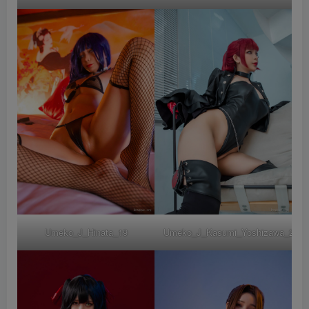
Umeko_J_Hinata_19
Umeko_J_Kasumi_Yoshizawa_22