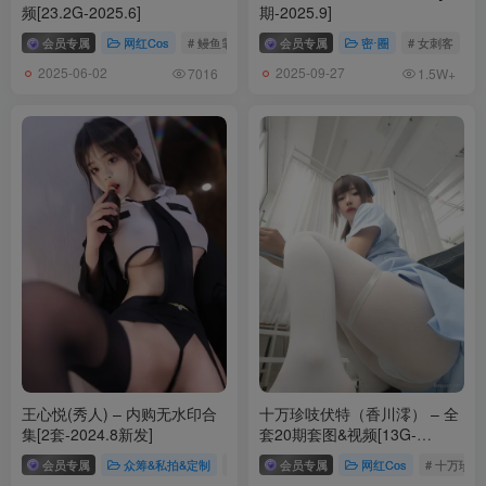
Umeko J – NO.189 Bay Radiant Rabbit NIKKE[86P-6V-1.33G]
频[23.2G-2025.6]
期-2025.9]
会员专属
网红Cos
# 鳗鱼霏儿
会员专属
密⋅圈
# 女刺客
[2.4]
2025-06-02
2025-09-27
7016
1.5W+
Umeko J – NO.188 Rouge Unluckky Rabbit NIKKE[72P-6V-1.47G]
[2.2]
Umeko J – NO.187 Lucy Cyberpunk Edgerunner[103P-8V-1.95G]
[1.31]
Umeko J – NO.186 Merry Peach Super Mario[88P-6V-2G]
[1.22]
Umeko J – NO.185 Mihara Memorial Cafe[88P-6V-2.02G]
[2026.1.21]
王心悦(秀人) – 内购无水印合
十万珍吱伏特（香川澪） – 全
Umeko J – NO.184 Blanc Fortune Express[75P-4V-1.06G]
集[2套-2024.8新发]
套20期套图&视频[13G-
2026.7]
会员专属
众筹&私拍&定制
# 王心悦
会员专属
网红Cos
# 十万珍吱
[12.27]