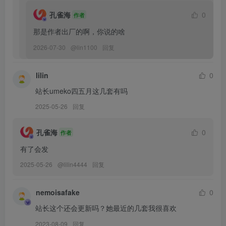
[5.4]
孔雀海
0
作者
Umeko J – NO.204 Lynae Wuthering Waves[103P-4V-1.29G]
那是作者出厂的啊，你说的啥
2026-07-30
@
lin1100
回复
[5.3]
Umeko J – NO.203 Canari Pokémon Legends ZA[106P-6V-1.97G]
lilin
0
[4.3]
站长umeko四五月这几套有吗
Umeko J – NO.202 Emma Secret Therapy[96P-6V-1.44G]
2025-05-26
回复
[3.23]
孔雀海
0
作者
Umeko J – NO.201 Nefer「Genshin Impact」[91P10V-1.75GB]
有了会发
2025-05-26
@
lilin4444
回复
[3.20]
Umeko J – NO.200 Frieren x Rukkhadevata outfit「Frieren Beyond
nemoisafake
0
Journey’s End」[88P14V-1.93GB]
站长这个还会更新吗？她最近的几套我很喜欢
[3.10]
2023-08-09
回复