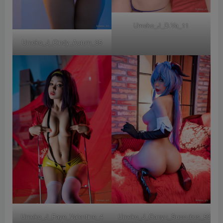
Umeko_J_D.Va_11
Umeko_J_Cindy_Aurum_35
Umeko_J_Faye_Valentine_4
Umeko_J_Ganyu_Succubus_53