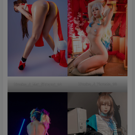
Umeko_J_Yamato_10
Umeko_J_Mai_Shiranui_14