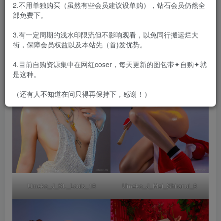
2.不用单独购买（虽然有些会员建议设单购），钻石会员仍然全
合集目录在预览图下面
部免费下。
3.有一定周期的浅水印限流但不影响观看，以免同行搬运烂大
街，保障会员权益以及本站先（首)发优势。
4.目前自购资源集中在网红coser，每天更新的图包带✦自购✦就
是这种。
（还有人不知道在问只得再保持下，感谢！）
Umeko_J_St._Louis_18
Umeko_J_Mai_Shiranui_8