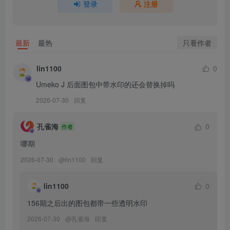
Umeko J – NO.210 Marin Ocean Muse[101P-12V-2.2G]
登录
注册
[6.23]
Umeko J – NO.209 Marin Kitagawa Set3[106P-12V-2.15G]
只看作者
最新
最热
[6.22]
lin1100
0
Umeko J – NO.208 Maki Zenin JJK[100P-7V-1.36G]
Umeko J 后面图包中带水印的还会替换掉吗
2026-07-30
回复
[5.10]
Umeko J – NO.207 Yuta One Punch Man[69P-4V-909.4M]
孔雀海
0
作者
哪期
[5.7]
2026-07-30
@
lin1100
回复
Umeko J – NO.206 Ryuko Matoi Kamui Senketsu Kill la Kill[91P-
12V-2G]
lin1100
0
[5.6]
156期之后出的图包都带一些透明水印
Umeko J – NO.205 Nico Robin Alabasta One Piece[119P-9V-2.07G]
2026-07-30
@
孔雀海
回复