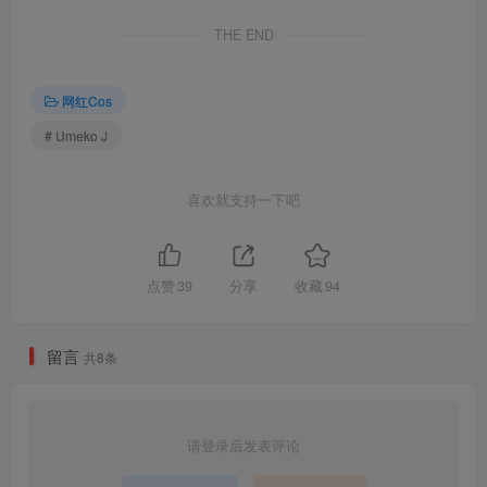
包内原图 – 无水印 – 更清晰
THE END
合集目录(持续更新…)
网红Cos
[7.12]
# Umeko J
Umeko J – NO.214 Toph Beifong2026[88P-9V-1.46G]
喜欢就支持一下吧
[7.6]
Umeko J – NO.213 Nami One Piece[96P-6V-1.75G]
点赞
39
分享
收藏
94
[7.3]
Umeko J – NO.212 Psylocke Breezy Butterfly[71P-7V-1.5G]
留言
共8条
[6.27]
Umeko J – NO.211 Shizuku Tan Set4[119P-11V-2.39G]
请登录后发表评论
[6.24]