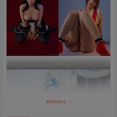
Umeko_J_Kurumi_Tokisaki_Maid_51
Umeko_J_Mai_Shiranui_36
展开阅读全文