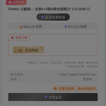
付费资源
Umeko J(越南) – 全套214期&随包视频[27２G-2026.7]
会员专属资源
免费
免费
黄金会员
钻石会员
资源下载
百度网盘
PC解压：winrar／7zip 安卓：ZArchiver 苹果：解压大师
Onedive下载：推荐IDM
解压密码
https://www.91xiezhen.top
更新
更新中...
您暂无权限，请先开通会员
开通会员
Umeko_J_Vanilla_59