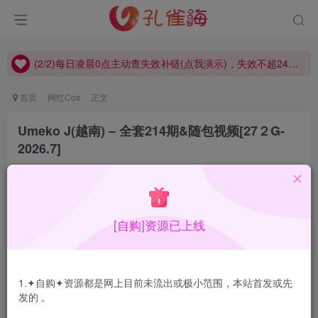
(2/2)每日凌晨0点主动查失效补链(点我演示)，失效不超24小时，
(1/2)永久发布，备用网址点这：kongque.org，点我（原域名失效）！
(2/2)每日凌晨0点主动查失效补链(点我演示)，失效不超24小时，
(1/2)永久发布，备用网址点这：kongque.org，点我（原域名失效）！
首页
网红Cos
正文
Umeko J(越南) – 全套214期&随包视频[27２G-
2026.7]
孔雀海
关注
2026-07-12更新
8
3.7W+
39
[自购]资源已上线
Umeko J，来自越南的coser，各方面都刚刚好，风格大
胆，越南那边的写真想必各位绅士也都了解，性感就完事
1.✦自购✦资源都是网上目前未流出或极小范围，本站首发或先
了。
发的 。