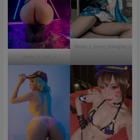
Umeko_J_Amiya_(Arknights)_5
Umeko_J_Akali_8