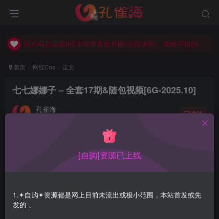
(2/2)每日凌晨0点主动查失效补链(点我演示)，失效不超24小时，
(1/2)永久发布，备用网址点这：kongque.org，点我（原域名失效）！
(2/2)每日凌晨0点主动查失效补链(点我演示)，失效不超24小时，
(1/2)永久发布，备用网址点这：kongque.org，点我（原域名失效）！
首页
网红Cos
正文
七七娜娜子 – 全套17期&随包视频[6G-2025.10]
孔雀海
关注
2025-10-06更新
0
5469
12
[自购]资源已上线
七七娜娜子妹子cosplay不仅Cos有看点，妹子本身也很有
看点，属于是即理解行业需求又明白业务的选手，新出道
coser。
1.✦自购✦资源都是网上目前未流出或极小范围，本站首发或先
发的 。
合集目录在预览图下面