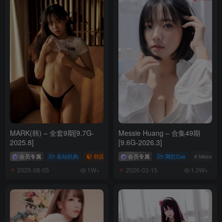
MARK(韩) – 全套9期[9.7G-
Messie Huang – 合集49期
2025.8]
[9.6G-2026.3]
会员专属
名站机构
韩国（korea）
会员专属
# MARK
网红Cos
# Messie 
2025-08-05
2026-03-15
1W+
1.3W+