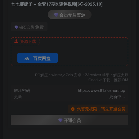
七七娜娜子 – 全套17期&随包视频[6G-2025.10]
七七娜娜子 – NO.010 雪拉 [67P3V-448MB]
会员专属资源
七七娜娜子 – NO.009 小僵尸 [29P1V-252MB]
免费
钻石会员
七七娜娜子 – NO.008 竞泳 [40P3V-527MB]
七七娜娜子 – NO.007 碧蓝航线 光荣新春 [47P-268MB]
资源下载
七七娜娜子 – NO.006 布莱默顿新春旗袍 [108P6V-770MB]
七七娜娜子 – NO.005 金莲 [65P2V-666MB]
百度网盘
七七娜娜子 – NO.004 风纪委员 [26P-162MB]
七七娜娜子 – NO.003 不挠女仆 [12P-91MB]
PC解压：winrar／7zip 安卓：ZArchiver 苹果：解压大师
七七娜娜子 – NO.002 2B女仆 [12P-97MB]
Onedive下载：推荐IDM
七七娜娜子 – NO.001 圣诞魔太郎 [23P4V-272MB]
解压密码
https://www.91xiezhen.top
更新
更新中...
您暂无权限，请先开通会员
开通会员