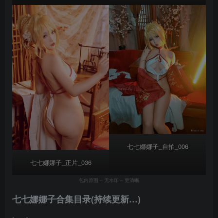
七七娜娜子_自拍_006
七七娜娜子_正片_036
包内原图 – 无水印 – 更清晰
七七娜娜子合集目录(持续更新…)