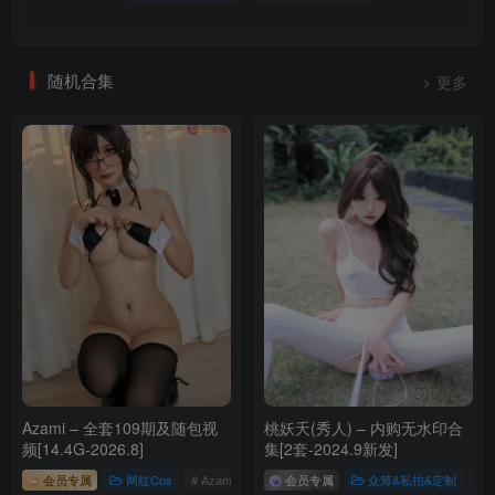
随机合集
更多
Azami – 全套109期及随包视
桃妖夭(秀人) – 内购无水印合
频[14.4G-2026.8]
集[2套-2024.9新发]
会员专属
网红Cos
# Azami
会员专属
众筹&私拍&定制
# 