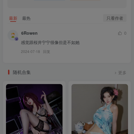
[7.20]
rua阮阮 – NO.013 小丸子 [88P-1.21GB]
只看作者
最新
最热
[7.18]
rua阮阮 – NO.012 &小九酱 – 奶牛怀孕 双人[50P-582M]
6Rowen
0
感觉跟桜井宁宁很像但是不如她
[2024.7.17]
2024-07-18
回复
rua阮阮 – NO.011 外卖员 [40P-704M]
rua阮阮 – NO.010 雪糕 [40P-527M]
rua阮阮 – NO.009 失乐园 [55P-687M]
随机合集
更多
rua阮阮 – NO.008 课间阳光-红色校服
rua阮阮 – NO.007 花房 小裙子[54P-661M]
rua阮阮 – NO.006 授课中[57P-855M]
rua阮阮 – NO.005 房车jk[41P-445M]
rua阮阮 – NO.004 叫兽的恶作剧 终章 [116P1V-3.04G]
rua阮阮 – NO.003 小翠花[24P-318M]
rua阮阮 – NO.002 居家少女 [40P-529M]
rua阮阮 – NO.001 春の更衣室-体操服 [47P-469M]