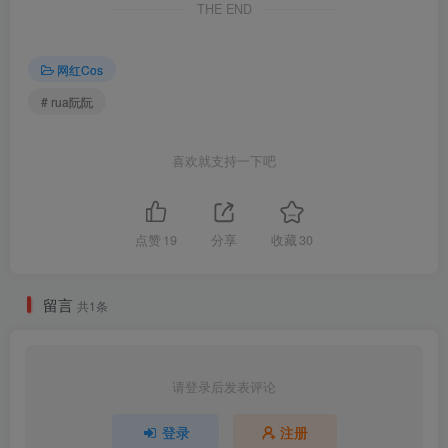
THE END
rua阮阮合集目录(持续更新…)
[6.8]
网红Cos
rua阮阮 – NO.018 刹那 [18P1V-46MB]
# rua阮阮
[6.2]
喜欢就支持一下吧
rua阮阮 – NO.017 战术自搭 [18P-233MB]
[2025.3.24]
点赞
19
分享
收藏
30
rua阮阮 – NO.016 初恋缎带[18P-22.9M]
[12.24]
留言
共1条
rua阮阮 – NO.015 课间的阳光[42P-379.2M]
[9.16]
请登录后发表评论
rua阮阮 – NO.014 小狗爱神1.0[23P-46.4M]
登录
注册