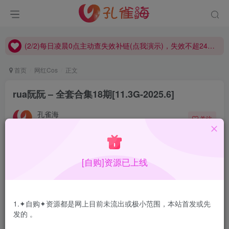
(1/2)永久发布，备用网址点这：kongque.org，点我（原域名失效）！
(2/2)每日凌晨0点主动查失效补链(点我演示)，失效不超24小时，
(1/2)永久发布，备用网址点这：kongque.org，点我（原域名失效）！
首页
网红Cos
正文
rua阮阮 – 全套合集18期[11.3G-2025.6]
孔雀海
关注
2025-06-08更新
1
7429
19
[自购]资源已上线
rua阮阮个人资料，暂无
合集目录在预览图下面
1.✦自购✦资源都是网上目前未流出或极小范围，本站首发或先
发的 。