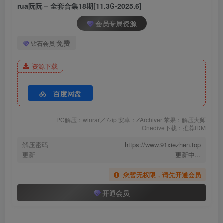
rua阮阮 – 全套合集18期[11.3G-2025.6]
会员专属资源
免费
钻石会员
资源下载
百度网盘
PC解压：winrar／7zip 安卓：ZArchiver 苹果：解压大师
Onedive下载：推荐IDM
解压密码
https://www.91xiezhen.top
更新
更新中...
您暂无权限，请先开通会员
开通会员
rua阮阮_–_NO.008_课间阳光-红色校服_007
包内原图 – 无水印 – 更清晰