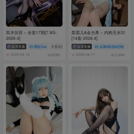
双木扶苏 – 全套17期[7.9G-
梨霜儿&金允希 – 内购无水印
2026.4]
[14套-2026.4]
会员专属
网红Cos
# 双木扶苏
会员专属
众筹&私拍&定制
# 
2026-04-10
2026-04-17
6285
2.4W+