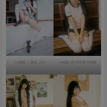
rua阮阮_–_雪糕__018
rua阮阮_春の更衣室-体操服
__046