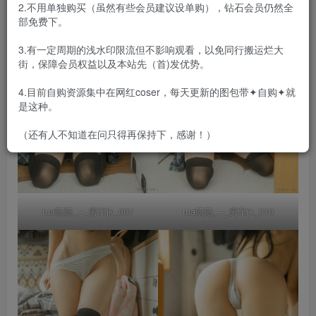
2.不用单独购买（虽然有些会员建议设单购），钻石会员仍然全
部免费下。
3.有一定周期的浅水印限流但不影响观看，以免同行搬运烂大
街，保障会员权益以及本站先（首)发优势。
4.目前自购资源集中在网红coser，每天更新的图包带✦自购✦就
是这种。
（还有人不知道在问只得再保持下，感谢！）
rua阮阮_–_房车jk_007
rua阮阮_–_房车jk_010