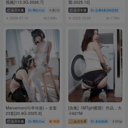
视频[113.3G-2026.7]
期-2025.12]
会员专属
网红Cos
# 蜜汁猫裘
会员专属
众筹&私拍&定制
# 
2026-07-10
2025-12-03
2.8W+
1.7W+
Maruemon(마루에몽) – 全套
[合集]《MTgirl蜜团》作品，大
23套[20.9G-2025.9]
小621M
会员专属
网红Cos
韩国（korea）
会员专属
# Maruemon
名站机构
# 마루에몽
# MTgirl蜜