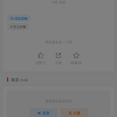
THE END
[8.28]
恋足恋物
086.芝士好椰 – 可圆圆的也很可爱 [MP4-718MB]
# 芝士好椰
085.芝士好椰 – 可爱中跟 Haruta 4641 [MP4-269MB]
喜欢就支持一下吧
[8.26]
084.芝士好椰 – 黑棕混搭，制服鞋崭新出场，Haruta 4603 [MP4-
998MB]
点赞
17
分享
收藏
25
083.芝士好椰 – 试一下两件裙子 [6P-80MB]
留言
共4条
[8.24]
082.芝士好椰 – 墨绿宝石 奇迹岛丘比特之心猫眼宝石 [MP4-362MB]
请登录后发表评论
[8.22]
登录
注册
081.芝士好椰 – 希区柯克变焦，但是制服鞋 [MP4-142MB]