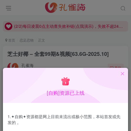
(2/2)每日凌晨0点主动查失效补链(点我演示)，失效不超24小时，
(1/2)永久发布，备用网址点这：kongque.org，点我（原域名失效）！
(2/2)每日凌晨0点主动查失效补链(点我演示)，失效不超24小时，
(1/2)永久发布，备用网址点这：kongque.org，点我（原域名失效）！
首页
恋足恋物
正文
芝士好椰 – 全套99期&视频[63.6G-2025.10]
孔雀海
关注
2025-10-29更新
4
1.1W+
17
[自购]资源已上线
芝士好椰，新出来的，内容就图片上这种，收集了好久没发
布，等持续更新…
1.✦自购✦资源都是网上目前未流出或极小范围，本站首发或先
合集目录在预览图下面
发的 。