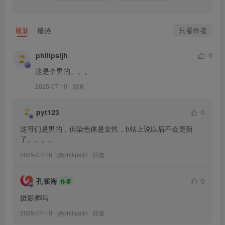
[8.16]
只看作者
最新
最热
080.芝士好椰 – 血色哥特美杜莎奇迹岛Medusa [MP4-662MB]
philipsljh
0
[8.14]
这是个男的。。。
079.芝士好椰 – 小小厚底 口袋猫黑魔法 [MP4-255MB]
2025-07-10
回复
[8.12]
078.芝士好椰 – 制服鞋但是奢华享受 Haruta4600和4603 [MP4-
pyt123
0
1.09GB]
这哥们是男的，但染色体是女性，b站上说以后不会更新
了。。。。
[8.10]
2025-07-18
@
philipsljh
回复
077.芝士好椰 – 制服鞋但是黑白配 Haruta 4603 [MP4-1.08GB]
076.芝士好椰 – 丝绒黑cla 维莉雅 秋田原创设计 [MP4-286MB]
孔雀海
0
作者
摄影师吗
[8.8]
2025-07-10
@
philipsljh
回复
075.芝士好椰 – 水晶花嫁 LilyWei花嫁水晶高跟鞋 [MP4-544MB]