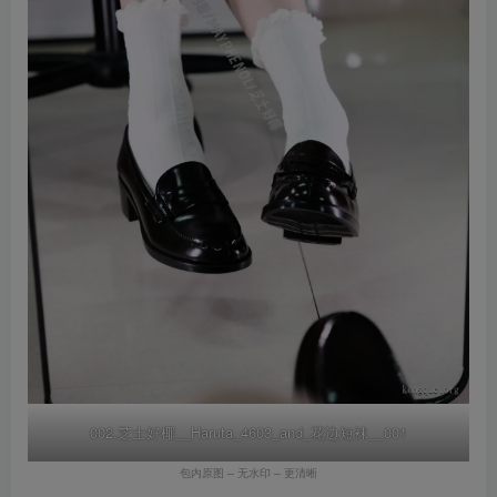
002.芝士好椰__Haruta_4603_and_花边短袜__001
包内原图 – 无水印 – 更清晰