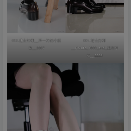
012.芝士好椰__不一样的小腿
001.芝士好椰
袜__0007
__Haruta_4600_and_黑连酷
袜__0006