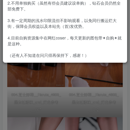
2.不用单独购买（虽然有些会员建议设单购），钻石会员仍然全
部免费下。
3.有一定周期的浅水印限流但不影响观看，以免同行搬运烂大
街，保障会员权益以及本站先（首)发优势。
4.目前自购资源集中在网红coser，每天更新的图包带✦自购✦就
是这种。
（还有人不知道在问只得再保持下，感谢！）
004.芝士好椰__Haruta_4603_
004.芝士好椰__Haruta_4603_
黑白过膝袜_and_行走参考
黑白过膝袜_and_行走参考
__007
__012