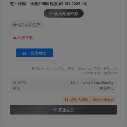
[9.5]
芝士好椰 – 全套99期&视频[63.6G-2025.10]
094.芝士好椰 – 又一次看五双巨大鞋底材质2.0 [MP4-392MB]
会员专属资源
093.芝士好椰 – 钻进巨大娘的鞋底 [MP4-808MB]
免费
钻石会员
[9.3]
资源下载
092.芝士好椰 – 真好，每天都有好看衣服穿 2 [MP4-864MB]
091.芝士好椰 – 是新的柔光氛围哦～梦幻般的感觉！觉母家，白雪姬
百度网盘
[MP4-1.26GB]
PC解压：winrar／7zip 安卓：ZArchiver 苹果：解压大师
[9.1]
Onedive下载：推荐IDM
090.芝士好椰 – 是你的巧乐滋 圆头制服鞋 Haruta 4711 [MP4-595MB]
解压密码
https://www.91xiezhen.top
089.芝士好椰 – 这鞋细节绝了！美杜莎奇迹岛Medusa [MP4-526MB]
更新
更新中...
您暂无权限，请先开通会员
[8.30]
开通会员
088.芝士好椰 – 这就是“银“光溢彩的感觉 [MP4-643MB]
087.芝士好椰 – 可怎么这个都有人要教程啊（绑椰）[MOV-724MB]