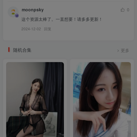
074.芝士好椰 – 优雅中跟 Haruta 4600 [MP4-263MB]
moonpsky
0
这个资源太棒了。一直想要！请多多更新！
2024-12-02
回复
[8.6]
073.芝士好椰 – 优雅高跟 奇迹岛丘比特之心绒面粉色 [MP4-540MB]
072.芝士好椰 – 又来学调色了啊 [MP4-541MB]
随机合集
更多
[8.4]
071.芝士好椰 – 又来学变速了呀 [MP4-694MB]
070.芝士好椰 – 优雅高跟 奇迹岛丘比特之心猫眼宝石 and 黑 [MP4-
297MB]
[8.2]
069.芝士好椰 – 优雅高跟 奇迹岛丘比特之心猫眼宝石 and 白 [MP4-
223MB]