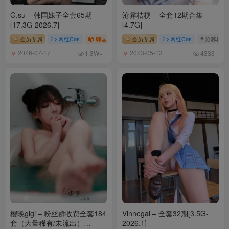
068.芝士好椰 – 心急吃不了特浓巧克力 [MP4-579MB]
G.su – 韩国妹子全套65期
沧霁桔梗 – 全套12期合集
[17.3G-2026.7]
[4.7G]
[7.31]
会员专属
网红Cos
韩国（korea）
会员专属
# G.su
网红Cos
# 沧霁桔梗
067.芝士好椰 – 心急吃不了热巧克力 [MP4-304MB]
2026-07-17
2023-05-13
1.3W+
4333
066.芝士好椰 – 优雅中跟 Haruta 4603 白色丘比特 [MP4-629MB]
[7.29]
065.芝士好椰 – 一次看够五双巨大鞋底材质 [MP4-822MB]
064.芝士好椰 – 真好，每天都有好看衣服穿 [MP4-748MB]
[7.27]
063.芝士好椰 – 米家狱卒打印机 [MP4-710MB]
062.芝士好椰 – 浅试一下黑色手丝 [MP4-588MB]
樱晚gigi – 粉丝群收费全套184
Vinnegal – 全套32期[3.5G-
[7.25]
套（大量稀有/未流出）
2026.1]
060.芝士好椰 – 是520送你的香草丝绒蛋糕 [MP4-967MB]