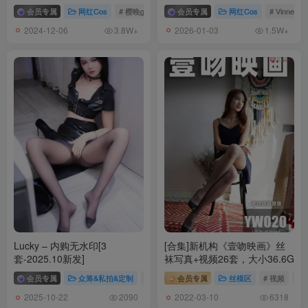
[51.5G-2024.12]
会员专属
网红Cos
# 樱晚gigi
会员专属
网红Cos
# Vinnegal
2024-12-06
2026-01-03
3.8W+
1.5W+
[7.23]
061.芝士好椰 – 奶油拉花圣代，请看Haruta 4641 [MP4-459MB]
[7.19]
059.芝士好椰 – 绫 绯5d [MP4-705MB]
[7.17]
058.芝士好椰 – 复古中跟 秋田原创 cla系优雅短靴 [MP4-577MB]
[6.23]
057.芝士好椰 – 涞觅 牛奶吐司光腿神器 [4P-30MB]
Lucky – 内购无水印[3
[合集]新机构《壹吻映画》丝
[6.21]
套-2025.10新发]
袜写真+视频26套，大小36.6G
056.芝士好椰 – 简单抹个护手霜 [MP4-1.78GB]
会员专属
众筹&私拍&定制
# Lucky
会员专属
丝模区
# 视频
#
2025-10-22
2022-03-10
2090
6318
[6.19]