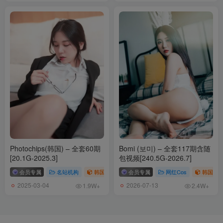
055.芝士好椰 – 绫 摆起来！摆起来就对了！[MP4-671MB]
[6.7]
054.芝士好椰 – 直观展示内八外八的区别 [MP4-241MB]
[5.30]
053.芝士好椰 – 缪斯之吻 秋田原创 绑带半靴 [MP4-576MB]
[5.28]
052.芝士好椰 – 红绒映春 奇迹岛丘比特之心绒面红色 [MP4-237MB]
Photochips(韩国) – 全套60期
Bomi (보미) – 全套117期含随
[5.26]
[20.1G-2025.3]
包视频[240.5G-2026.7]
会员专属
名站机构
韩国（korea）
会员专属
# Photochips
网红Cos
韩国（ko
051.芝士好椰 – 红缎迎新 奇迹岛丘比特之心缎面红色 [MP4-248MB]
2025-03-04
2026-07-13
1.9W+
2.4W+
050.芝士好椰 – 玉手纤纤攥住你 [MP4-784MB]
[5.24]