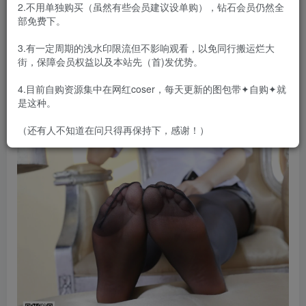
2.不用单独购买（虽然有些会员建议设单购），钻石会员仍然全
部免费下。
3.有一定周期的浅水印限流但不影响观看，以免同行搬运烂大
街，保障会员权益以及本站先（首)发优势。
4.目前自购资源集中在网红coser，每天更新的图包带✦自购✦就
是这种。
（还有人不知道在问只得再保持下，感谢！）