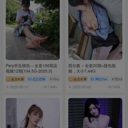
Pary学生模拍 – 全套156期及
西尔酱 – 全套20期+随包视
视频12期[104.5G-2025.5]
频，大小7.44G
会员专属
恋足恋物
# Pary学生模拍
会员专属
网红Cos
# 西尔酱
2025-05-12
2022-06-02
1.4W+
7458