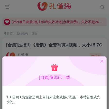
(2/2)每日凌晨0点主动查失效补链(点我演示)，失效不超24小时，
(1/2)永久发布，备用网址点这：kongque.org，点我（原域名失效）！
(2/2)每日凌晨0点主动查失效补链(点我演示)，失效不超24小时，
(1/2)永久发布，备用网址点这：kongque.org，点我（原域名失效）！
首页
名站机构
正文
[合集]足控向《唐韵》全套写真+视频，大小15.7G
孔雀海
关注
2022-03-10更新
2
1.5W+
6
合集目录在预览图下面
[自购]资源已上线
1.✦自购✦资源都是网上目前未流出或极小范围，本站首发或先
发的 。