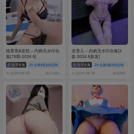
陆萱萱&安然 – 内购无水印合
龙雪儿 – 内购无水印合集[3
集[76期-2026.8]
套-2024.8新发]
会员专属
众筹&私拍&定制
# 安然
会员专属
# 陆萱萱
众筹&私拍&定制
# 
2026-08-03
2024-08-04
3.4W+
6240