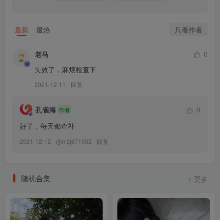
只看作者
最新
最热
老马
0
失效了，麻烦检查下
2021-12-11
回复
孔雀海
0
作者
好了，每天都查补
2021-12-12
@
mzj871002
回复
随机合集
更多