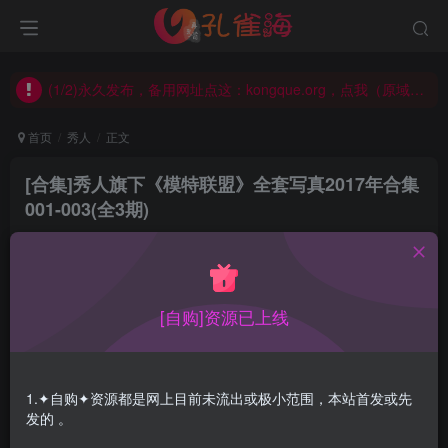
(1/2)永久发布，备用网址点这：kongque.org，点我（原域名失效）！
(2/2)每日凌晨0点主动查失效补链(点我演示)，失效不超24小时，
(1/2)永久发布，备用网址点这：kongque.org，点我（原域名失效）！
首页
秀人
正文
[合集]秀人旗下《模特联盟》全套写真2017年合集
001-003(全3期)
孔雀海
关注
2022-02-26更新
0
9594
16
[自购]资源已上线
1.✦自购✦资源都是网上目前未流出或极小范围，本站首发或先
发的 。