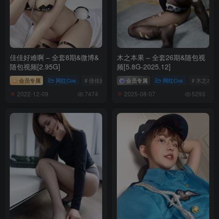
佳佳好难啊 – 全套8期&微博&
木之本果 – 全套26期&随包视
随包视频[2.95G]
频[5.8G-2025.12]
会员专属
网红Cos
# 佳佳好难啊
会员专属
网红Cos
# 木之本果
2022-12-09
2025-08-07
7474
5293