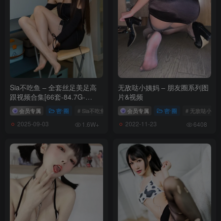
Sia不吃鱼 – 全套丝足美足高
无敌哒小姨妈 – 朋友圈系列图
跟视频合集[66套-84.7G-
片&视频
2025.9]
会员专属
密⋅圈
# Sia不吃鱼
会员专属
密⋅圈
# 无敌哒小姨
2025-09-03
2022-11-23
1.6W+
6408