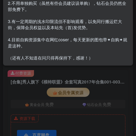
2.不用单独购买（虽然有些会员建议设单购），钻石会员仍然全
秀人旗下有好几家，这家是最符合昙花一现的，总共3期，互联网是有
部免费下。
记忆的
3.有一定周期的浅水印限流但不影响观看，以免同行搬运烂大
街，保障会员权益以及本站先（首)发优势。
2017年写真合集
[MTMeng模特联盟] 2017.04.26 Vol.001 李李七七喜喜
4.目前自购资源集中在网红coser，每天更新的图包带✦自购✦就
是这种。
[MTMeng模特联盟] 2017.05.08 Vol.002 李梓熙
[MTMeng模特联盟] 2017.10.17 Vol.003 李梓熙
（还有人不知道在问只得再保持下，感谢！）
付费资源
[合集]秀人旗下《模特联盟》全套写真2017年合集001-003(全3期)
会员专属资源
免费
免费
黄金会员
钻石会员
资源下载
百度网盘