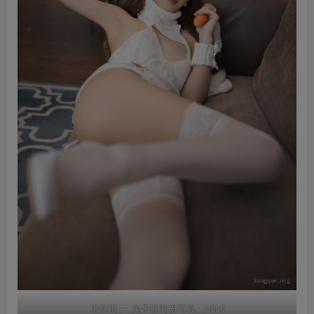
唐安琪_–_兔子装装扮写真__0006