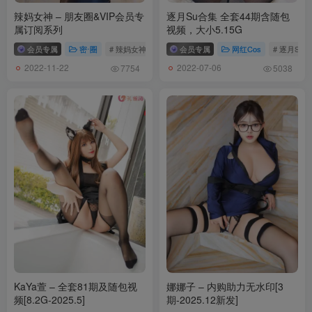
辣妈女神 – 朋友圈&VIP会员专
逐月Su合集 全套44期含随包
属订阅系列
视频，大小5.15G
会员专属
密⋅圈
# 辣妈女神
会员专属
网红Cos
# 逐月Su
2022-11-22
2022-07-06
7754
5038
KaYa萱 – 全套81期及随包视
娜娜子 – 内购助力无水印[3
频[8.2G-2025.5]
期-2025.12新发]