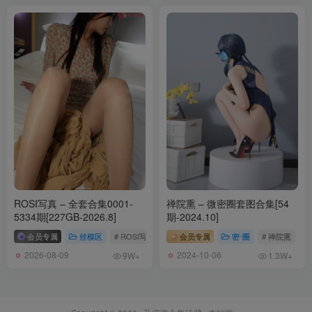
ROSI写真 – 全套合集0001-
禅院熏 – 微密圈套图合集[54
5334期[227GB-2026.8]
期-2024.10]
会员专属
丝模区
# ROSI写真
会员专属
密⋅圈
# 禅院熏
2026-08-09
2024-10-06
9W+
1.3W+