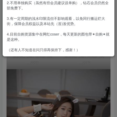
2.不用单独购买（虽然有些会员建议设单购），钻石会员仍然全
部免费下。
3.有一定周期的浅水印限流但不影响观看，以免同行搬运烂大
街，保障会员权益以及本站先（首)发优势。
4.目前自购资源集中在网红coser，每天更新的图包带✦自购✦就
是这种。
（还有人不知道在问只得再保持下，感谢！）
唐安琪_–_兔子装装扮写真
唐安琪_–_兔子装装扮写真
__0068
__0040