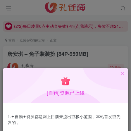
(2/2)每日凌晨0点主动查失效补链(点我演示)，失效不超24小时，
(1/2)永久发布，备用网址点这：kongque.org，点我（原域名失效）！
(2/2)每日凌晨0点主动查失效补链(点我演示)，失效不超24小时，
(1/2)永久发布，备用网址点这：kongque.org，点我（原域名失效）！
首页
众筹&私拍&定制
正文
唐安琪 – 兔子装装扮 [84P-959MB]
孔雀海
关注
2023-07-14更新
0
4321
6
预览图
[自购]资源已上线
1.✦自购✦资源都是网上目前未流出或极小范围，本站首发或先
发的 。