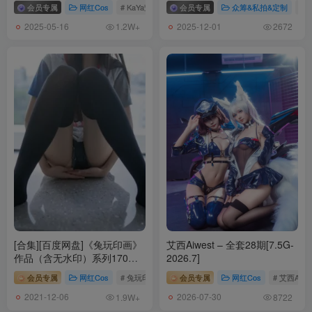
会员专属
网红Cos
# KaYa萱
会员专属
众筹&私拍&定制
# 
2025-05-16
2025-12-01
1.2W+
2672
[合集][百度网盘]《兔玩印画》
艾西Aiwest – 全套28期[7.5G-
作品（含无水印）系列170期
2026.7]
[44.76GB]
会员专属
网红Cos
# 兔玩印画
会员专属
网红Cos
# 艾西Aiwe
2021-12-06
2026-07-30
1.9W+
8722