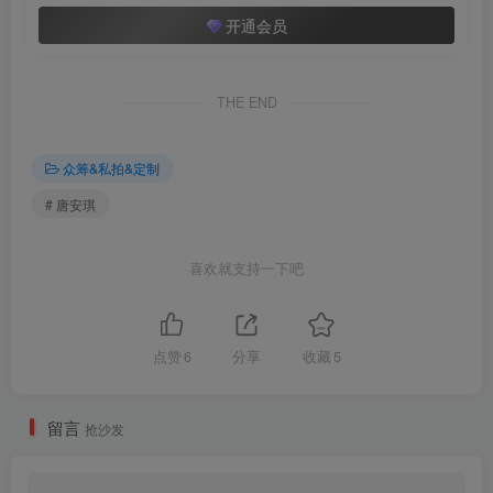
开通会员
THE END
众筹&私拍&定制
# 唐安琪
喜欢就支持一下吧
点赞
6
分享
收藏
5
留言
抢沙发