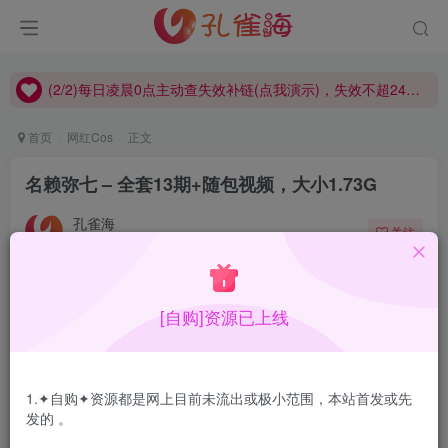
(2/2)每日凌晨0点主动查失效补链(点我演示)，失效不超24小时，
(1/2)永久发布，备用网址点这：kongque.org，点我（原域名失效）！
(2/2)每日凌晨0点主动查失效补链(点我演示)，失效不超24小时，
(1/2)永久发布，备用网址点这：kongque.org，点我（原域名失效）！
首页
网红Cos
正文
名赖弥七 – 全套13期+随包视频，大小1.73G
孔雀海
关注
2022-05-23发布
0
3765
13
合集目录在预览图下面(V:视频)
[自购]资源已上线
1.✦自购✦资源都是网上目前未流出或极小范围，本站首发或先
发的 。