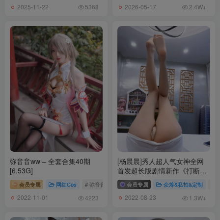
2025-11-22
2026-05-17
5368
2.4W+
弥音音ww – 全套合集40期
[杨晨晨]秀人超人气女神全网
[6.53G]
首发超长版剧情新作《打断男
友玩游戏》[1V-792M]
会员专属
网红Cos
# 弥音音ww
会员专属
众筹&私拍&定制
# 
2022-11-01
2022-08-23
4223
1.3W+