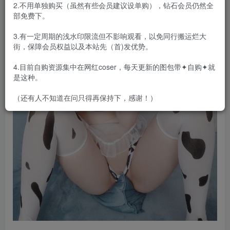
2.不用单独购买（虽然有些会员建议设单购），钻石会员仍然全
部免费下。
3.有一定周期的浅水印限流但不影响观看，以免同行搬运烂大
街，保障会员权益以及本站先（首)发优势。
4.目前自购资源集中在网红coser，每天更新的图包带✦自购✦就
是这种。
（还有人不知道在问只得再保持下，感谢！）