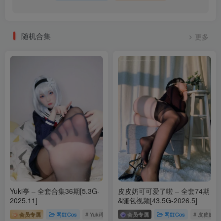
随机合集
更多
Yuki亭 – 全套合集36期[5.3G-
皮皮奶可可爱了啦 – 全套74期
2025.11]
&随包视频[43.5G-2026.5]
会员专属
网红Cos
# Yuki亭
会员专属
网红Cos
# 皮皮奶